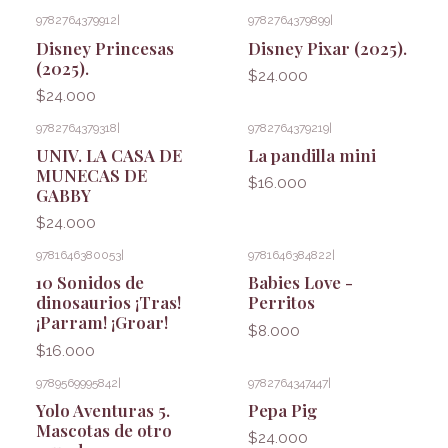
9782764379912
|
9782764379899
|
Disney Princesas
Disney Pixar (2025).
(2025).
$24.000
$24.000
9782764379318
|
9782764379219
|
UNIV. LA CASA DE
La pandilla mini
MUNECAS DE
$16.000
GABBY
$24.000
9781646380053
|
9781646384822
|
10 Sonidos de
Babies Love -
dinosaurios ¡Tras!
Perritos
¡Parram! ¡Groar!
$8.000
$16.000
9789569995842
|
9782764347447
|
Yolo Aventuras 5.
Pepa Pig
Mascotas de otro
$24.000