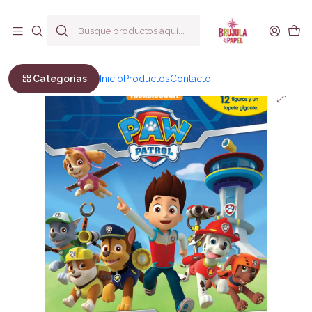
Envío a todo Chile
Inicio
Infantil y Juvenil
Infantil
NICK PAW PATROL
Categorías
Inicio
Productos
Contacto