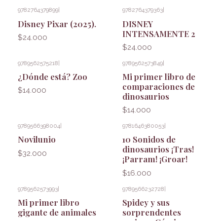
9782764379899
|
9782764379363
|
Disney Pixar (2025).
DISNEY
INTENSAMENTE 2
$24.000
$24.000
9789562575218
|
9789562573849
|
¿Dónde está? Zoo
Mi primer libro de
comparaciones de
$14.000
dinosaurios
$14.000
9789566398004
|
9781646380053
|
Novilunio
10 Sonidos de
dinosaurios ¡Tras!
$32.000
¡Parram! ¡Groar!
$16.000
9789562573993
|
9789566232728
|
Mi primer libro
Spidey y sus
gigante de animales
sorprendentes