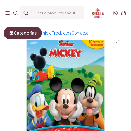
Envío a todo Chile
Inicio
Infantil y Juvenil
Infantil
Mickey
Categorías
Inicio
Productos
Contacto