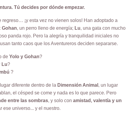
ntura. Tú decides por dónde empezar.
 regreso… ¡y esta vez no vienen solos! Han adoptado a
:
Gohan
, un perro lleno de energía;
Lu
, una gata con mucho
ioso panda rojo. Pero la alegría y tranquilidad iniciales no
usan tanto caos que los Aventureros deciden separarse.
no de
Yolo y Gohan
?
 Lu
?
ambú
?
lugar diferente dentro de la
Dimensión Animal
, un lugar
ablan, el césped se come y nada es lo que parece. Pero
nde entre las sombras
, y solo con
amistad, valentía y un
r ese universo... y el nuestro.