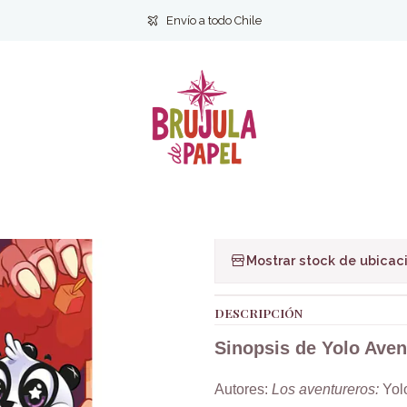
io
Infantil y Juvenil
Infantil
Yolo Aventuras 5. Mascotas de otro m
Envío a todo Chile
|
Yolo Aventuras
Ag
Cantidad
Agregar a la lista de f
Mostrar stock de ubicac
DESCRIPCIÓN
Sinopsis de Yolo Ave
Autores:
Los aventureros:
Yol