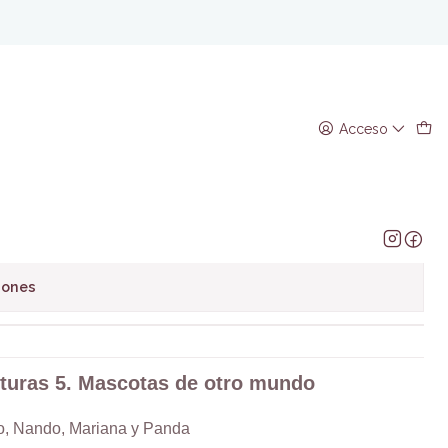
undo
 5. Mascotas de otro mundo
Acceso
regar al Carro
Comprar ahora
avoritos
iones
nturas 5. Mascotas de otro mundo
o, Nando, Mariana y Panda