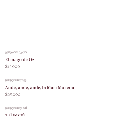
9789566293576
|
El mago de Oz
$13.000
9789566167259
|
Ande, ande, ande, la Mari Morena
$25.000
9789566165101
|
Tal vez tú