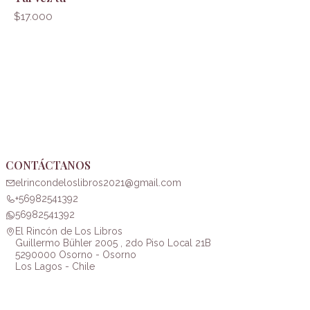
$17.000
CONTÁCTANOS
elrincondeloslibros2021@gmail.com
+56982541392
56982541392
El Rincón de Los Libros
Guillermo Bühler 2005 , 2do Piso Local 21B
5290000 Osorno - Osorno
Los Lagos - Chile