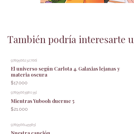
También podría interesarte u
9789566232766
|
El universo según Carlota 4. Galaxias lejanas y
materia oscura
$17.000
9789566398035
|
Mientras Yubooh duerme 5
$21.000
9789566145585
|
Nuestra canción