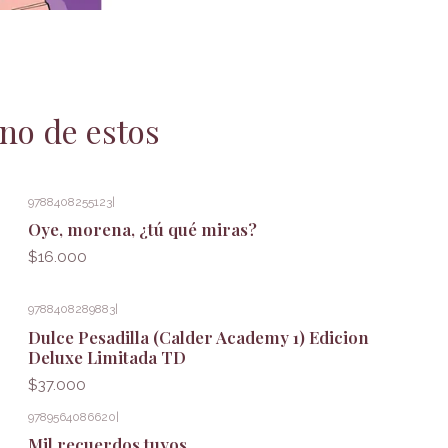
no de estos
9788408255123
|
Oye, morena, ¿tú qué miras?
$16.000
9788408289883
|
Dulce Pesadilla (Calder Academy 1) Edicion
Deluxe Limitada TD
$37.000
9789564086620
|
Mil recuerdos tuyos