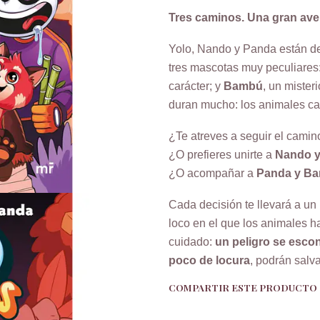
Tres caminos. Una gran ave
Yolo, Nando y Panda están de
tres mascotas muy peculiares
carácter; y
Bambú
, un mister
duran mucho: los animales ca
¿Te atreves a seguir el cami
¿O prefieres unirte a
Nando y
¿O acompañar a
Panda y B
Cada decisión te llevará a un 
loco en el que los animales h
cuidado:
un peligro se esco
poco de locura
, podrán salva
COMPARTIR ESTE PRODUCTO