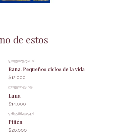
no de estos
9789562575706
|
Rana. Pequeños ciclos de la vida
$12.000
9789566434054
|
Luna
$14.000
9789566291947
|
Piñén
$20.000