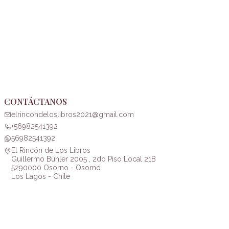
CONTÁCTANOS
elrincondeloslibros2021@gmail.com
+56982541392
56982541392
El Rincón de Los Libros
Guillermo Bühler 2005 , 2do Piso Local 21B
5290000 Osorno - Osorno
Los Lagos - Chile