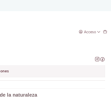
 naturaleza
Acceso
regar al Carro
Comprar ahora
avoritos
iones
de la naturaleza