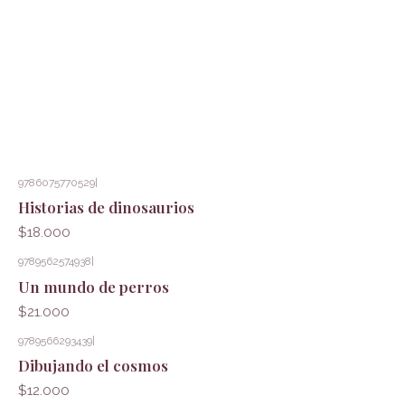
9786075770529
|
Historias de dinosaurios
$18.000
9789562574938
|
Un mundo de perros
$21.000
9789566293439
|
Dibujando el cosmos
$12.000