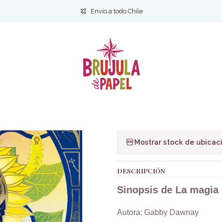
Inicio
Infantil y Juvenil
Infantil
La magia de la naturaleza
Envío a todo Chile
|
La magia de la
Ag
Cantidad
Agregar a la lista de f
Mostrar stock de ubicac
DESCRIPCIÓN
Sinopsis de La magia 
Autora: Gabby Dawnay