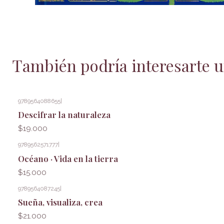
También podría interesarte u
9789564088655
|
Descifrar la naturaleza
$19.000
9789562571777
|
Océano · Vida en la tierra
$15.000
9789564087245
|
Sueña, visualiza, crea
$21.000