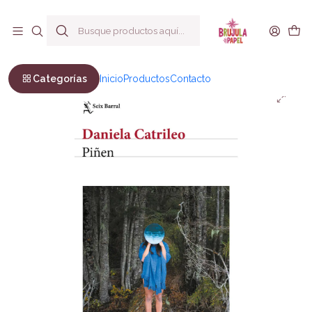
Envío a todo Chile
Inicio
Ficción
Novela Contemporánea
Piñén
Categorías
Inicio
Productos
Contacto