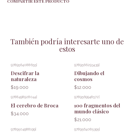
COMPARTIR ESTE PRODUCTO
También podría interesarte uno de
estos
9789564088655
|
9789566293439
|
Descifrar la
Dibujando el
naturaleza
cosmos
$19.000
$12.000
9788498928044
|
9789569948572
|
El cerebro de Broca
100 fragmentos del
mundo clásico
$34.000
$21.000
9789504988199
|
9789564085395
|