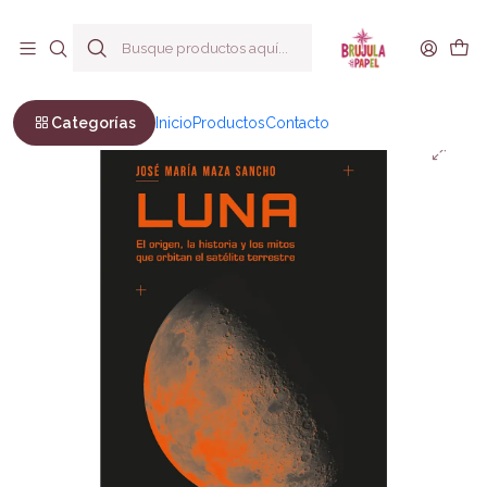
Envío a todo Chile
Inicio
No Ficción
Ciencia
Luna
Categorías
Inicio
Productos
Contacto