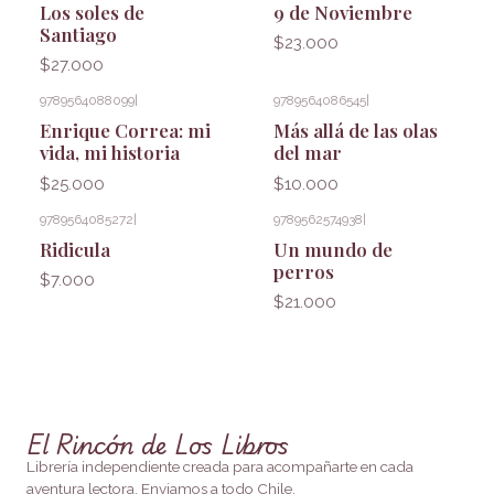
Los soles de
9 de Noviembre
Santiago
$23.000
$27.000
9789564088099
|
9789564086545
|
Agotado
Enrique Correa: mi
Más allá de las olas
vida, mi historia
del mar
$25.000
$10.000
9789564085272
|
9789562574938
|
Agotado
Ridicula
Un mundo de
perros
$7.000
$21.000
El Rincón de Los Libros
Librería independiente creada para acompañarte en cada
aventura lectora. Enviamos a todo Chile.