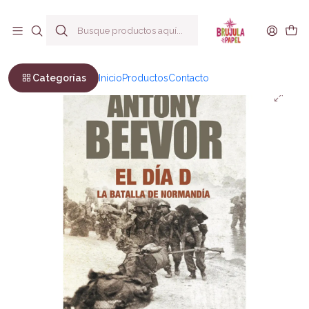
Envío a todo Chile
Inicio
No Ficción
Historia
El Día D
Categorías
Inicio
Productos
Contacto