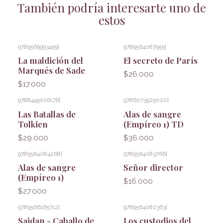
También podría interesarte uno de
estos
9789569993459
|
9789564087955
|
La maldición del
El secreto de París
Marqués de Sade
$26.000
$17.000
9788445016176
|
9786073925020
|
Las Batallas de
Alas de sangre
Tolkien
(Empíreo 1) TD
$29.000
$36.000
9789564084268
|
9789564083766
|
Alas de sangre
Señor director
(Empíreo 1)
$16.000
$27.000
9789566165712
|
9789564082363
|
Saidan - Caballo de
Los custodios del