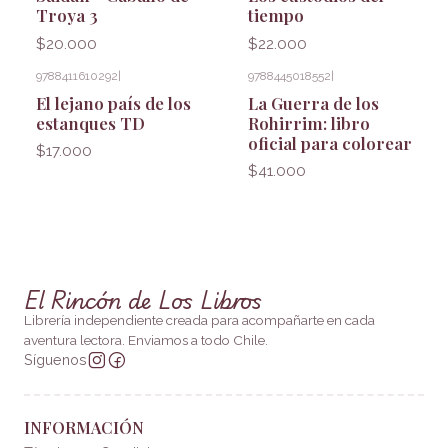
Troya 3
tiempo
$20.000
$22.000
9788411610292
|
9788445018552
|
El lejano país de los
La Guerra de los
estanques TD
Rohirrim: libro
oficial para colorear
$17.000
$41.000
El Rincón de Los Libros
Librería independiente creada para acompañarte en cada
aventura lectora. Enviamos a todo Chile.
Síguenos
INFORMACIÓN