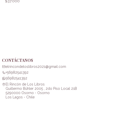
$37.000
CONTÁCTANOS
elrincondeloslibros2021@gmail.com
+56982541392
56982541392
El Rincón de Los Libros
Guillermo Bühler 2005 , 2do Piso Local 21B
5290000 Osorno - Osorno
Los Lagos - Chile