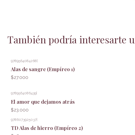
También podría interesarte u
9789564084268
|
Alas de sangre (Empíreo 1)
$27.000
9789564086439
|
El amor que dejamos atrás
$23.000
9786073925037
|
TD Alas de hierro (Empíreo 2)