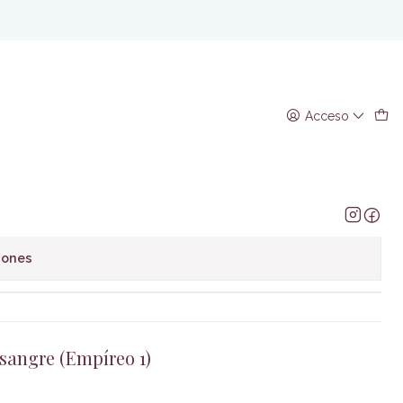
 (Empíreo 1) TD
Acceso
regar al Carro
Comprar ahora
avoritos
iones
 sangre (Empíreo 1)