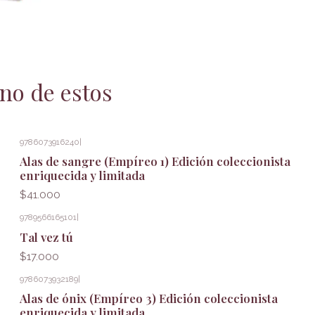
no de estos
9786073916240
|
Agotado
Alas de sangre (Empíreo 1) Edición coleccionista
enriquecida y limitada
$41.000
9789566165101
|
Tal vez tú
$17.000
9786073932189
|
Alas de ónix (Empíreo 3) Edición coleccionista
enriquecida y limitada