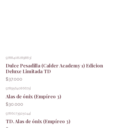
9788408289883
|
Dulce Pesadilla (Calder Academy 1) Edicion
Deluxe Limitada TD
$37.000
9789564086675
|
Alas de ónix (Empíreo 3)
$30.000
9786073925044
|
TD. Alas de ónix (Empíreo 3)