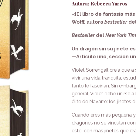
Autora: Rebecca Yarros
«¡El libro de fantasía má
Wolff, autora
bestseller
de
Bestseller
del
New York Ti
Un dragón sin su jinete es
—Artículo uno, sección u
Violet Sorrengail creía que a
vivir una vida tranquila, est
tanto le fascinan. Sin emba
general, Violet debe unirse a
élite de Navarre: los jinetes 
Cuando eres más pequeña y fr
dragones no se vinculan con
esto, con más jinetes que dr