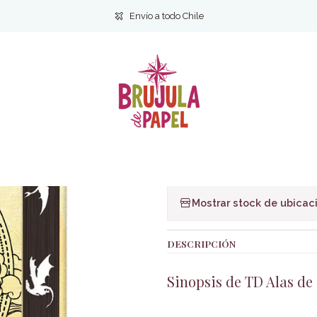
Inicio
Ficción
Novela Juvenil
Alas de sangre (Empíreo 1) TD
Envío a todo Chile
|
Alas de sangre
Ag
Cantidad
Agregar a la lista de f
Mostrar stock de ubicac
DESCRIPCIÓN
Sinopsis de TD Alas de