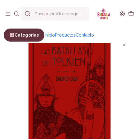
Envío a todo Chile
Inicio
Ficción
Fantasía
Las Batallas de Tolkien
Categorías
Inicio
Productos
Contacto