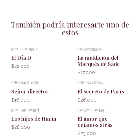
También podría interesarte uno de
estos
9788408105947
|
9789569993459
|
El Día D
La maldición del
Marqués de Sade
$22.000
$17.000
9789564083766
|
9789564087955
|
Señor director
El secreto de París
$16.000
$26.000
9788445006498
|
9789564086439
|
Los hijos de Hurin
El amor que
dejamos atrás
$28.000
$23.000