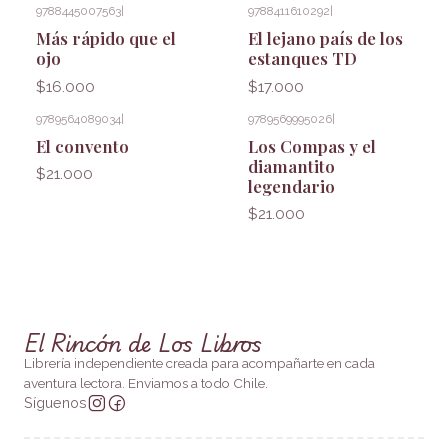
9788445007563
|
9788411610292
|
Más rápido que el
El lejano país de los
ojo
estanques TD
$16.000
$17.000
9789564089034
|
9789569995026
|
El convento
Los Compas y el
diamantito
$21.000
legendario
$21.000
El Rincón de Los Libros
Librería independiente creada para acompañarte en cada
aventura lectora. Enviamos a todo Chile.
Síguenos