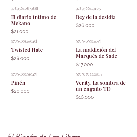
9789564087986
|
9789566419105
|
El diario íntimo de
Rey de la desidia
Mekano
$26.000
$21.000
9789566145646
|
9789569993459
|
Twisted Hate
La maldición del
Marqués de Sade
$28.000
$17.000
9789566291947
|
9789878222813
|
Piñén
Verity. La sombra de
un engaño TD
$20.000
$16.000
El Rincón de Los Libros