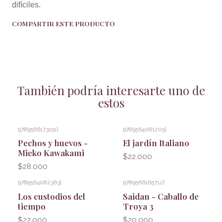
difíciles.
COMPARTIR ESTE PRODUCTO
También podría interesarte uno de
estos
9789566173151
|
9789564081205
|
Pechos y huevos -
El jardín Italiano
Mieko Kawakami
$22.000
$28.000
9789564082363
|
9789566165712
|
Los custodios del
Saidan - Caballo de
tiempo
Troya 3
$22.000
$20.000