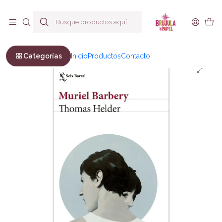
Envío a todo Chile
Inicio
Ficción
Novela literaria
Thomas Helder
Categorías
Inicio
Productos
Contacto