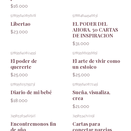
$16.000
9789564085616
|
9788484454663
|
Libertao
EL PODER DEL
AHORA. 50 CARTAS
$23.000
DE INSPIRACION
$31.000
9789564082455
|
9789566195665
|
El poder de
El arte de vivir como
quererte
un estoico
$25.000
$25.000
9789562575973
|
9789564087245
|
Diario de mi bebé
Sueña, visualiza,
crea
$18.000
$21.000
7458536346292
|
745853471019
|
Encontremonos fin
Cartas para
de año
conectar parejas