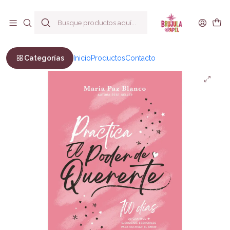
Envío a todo Chile
Inicio
Bienestar y Estilo de vida
Autoayuda
Practica el poder de quererte
Categorías
Inicio
Productos
Contacto