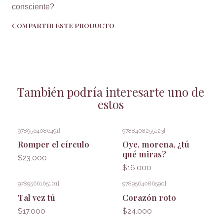
consciente?
COMPARTIR ESTE PRODUCTO
También podría interesarte uno de
estos
9789564086491
|
9788408255123
|
Romper el círculo
Oye, morena, ¿tú
qué miras?
$23.000
$16.000
9789566165101
|
9789564086590
|
Tal vez tú
Corazón roto
$17.000
$24.000