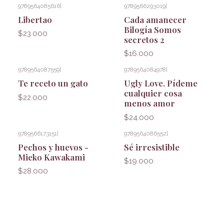
9789564085616
|
9789566293019
|
Libertao
Cada amanecer
Bilogía Somos
$23.000
secretos 2
$16.000
9789564087559
|
9789564084978
|
Te receto un gato
Ugly Love. Pídeme
cualquier cosa
$22.000
menos amor
$24.000
9789566173151
|
9789564086552
|
Pechos y huevos -
Sé irresistible
Mieko Kawakami
$19.000
$28.000