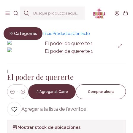
Envío a todo Chile
Inicio
Bienestar y Estilo de vida
Autoayuda
El poder de quererte
Categorías
Inicio
Productos
Contacto
|
El poder de quererte
Agregar al Carro
Comprar ahora
Cantidad
Agregar a la lista de favoritos
Mostrar stock de ubicaciones