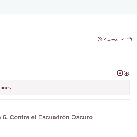
curo
Contra el Escuadrón Oscuro
Acceso
regar al Carro
Comprar ahora
avoritos
iones
e 6. Contra el Escuadrón Oscuro