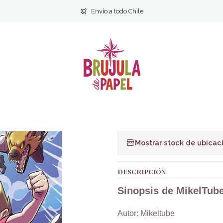
io
Infantil y Juvenil
Infantil
MikelTube 6. Contra el Escuadrón Os
Envío a todo Chile
|
MikelTube 6. 
Ag
Cantidad
Agregar a la lista de f
Mostrar stock de ubicac
DESCRIPCIÓN
Sinopsis de MikelTub
Autor: Mikeltube