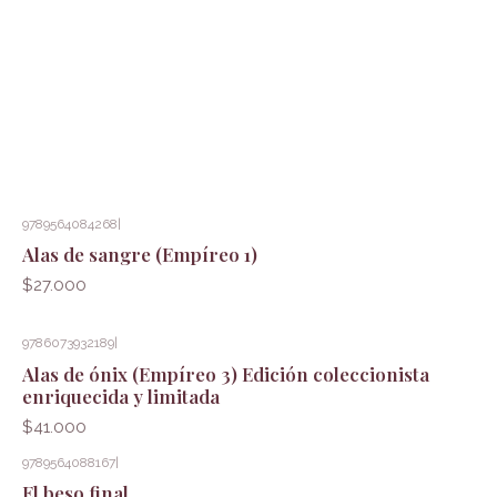
9789564084268
|
Alas de sangre (Empíreo 1)
$27.000
9786073932189
|
Alas de ónix (Empíreo 3) Edición coleccionista
enriquecida y limitada
$41.000
9789564088167
|
El beso final