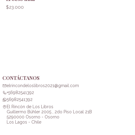
$23.000
CONTÁCTANOS
elrincondeloslibros2021@gmail.com
+56982541392
56982541392
El Rincón de Los Libros
Guillermo Bühler 2005 , 2do Piso Local 21B
5290000 Osorno - Osorno
Los Lagos - Chile