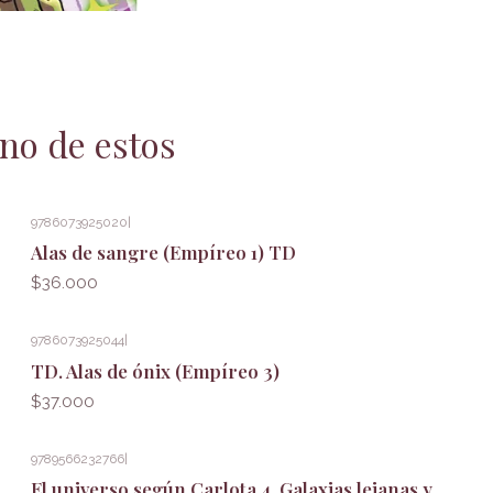
no de estos
9786073925020
|
Alas de sangre (Empíreo 1) TD
$36.000
9786073925044
|
TD. Alas de ónix (Empíreo 3)
$37.000
9789566232766
|
El universo según Carlota 4. Galaxias lejanas y