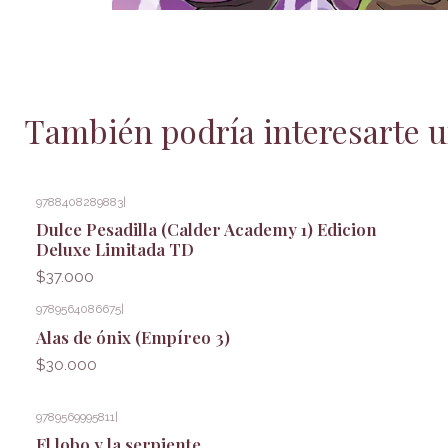
También podría interesarte u
9788408289883
|
Dulce Pesadilla (Calder Academy 1) Edicion
Deluxe Limitada TD
$37.000
9789564086675
|
Alas de ónix (Empíreo 3)
$30.000
9789569995811
|
El lobo y la serpiente