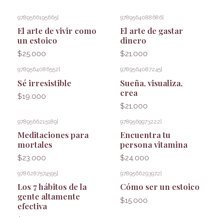
9789566195665
|
9789564088686
|
El arte de vivir como
El arte de gastar
un estoico
dinero
$25.000
$21.000
9789564086552
|
9789564087245
|
Sé irresistible
Sueña, visualiza,
crea
$19.000
$21.000
9789566215189
|
9789569973222
|
Meditaciones para
Encuentra tu
mortales
persona vitamina
$23.000
$24.000
9786287574595
|
9789566293972
|
Los 7 hábitos de la
Cómo ser un estoico
gente altamente
$15.000
efectiva