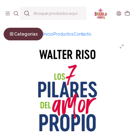
Envío a todo Chile
Inicio
Bienestar y Estilo de vida
Autoayuda
Los 7 pilares del amor propio
Categorías
Inicio
Productos
Contacto