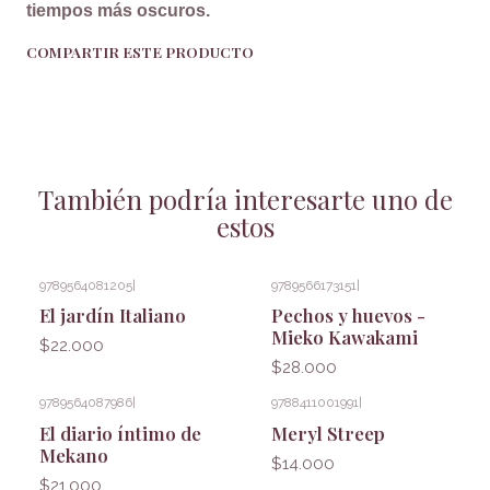
tiempos más oscuros.
COMPARTIR ESTE PRODUCTO
También podría interesarte uno de
estos
9789564081205
|
9789566173151
|
El jardín Italiano
Pechos y huevos -
Mieko Kawakami
$22.000
$28.000
9789564087986
|
9788411001991
|
El diario íntimo de
Meryl Streep
Mekano
$14.000
$21.000