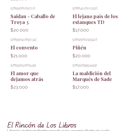
9789566165712
|
9788411610292
|
Saidan - Caballo de
El lejano país de los
Troya 3
estanques TD
$20.000
$17.000
9789564089034
|
9789566291947
|
El convento
Piñén
$21.000
$20.000
9789564086439
|
9789569993459
|
El amor que
La maldición del
dejamos atrás
Marqués de Sade
$23.000
$17.000
El Rincón de Los Libros
Librería independiente creada para acompañarte en cada