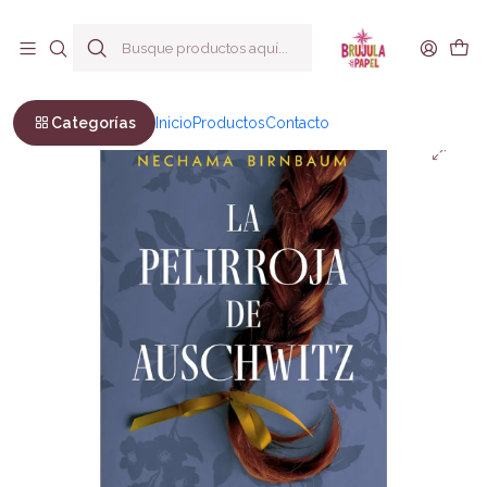
Envío a todo Chile
Inicio
Ficción
Novela Histórica
La pelirroja de Auschwitz
Categorías
Inicio
Productos
Contacto