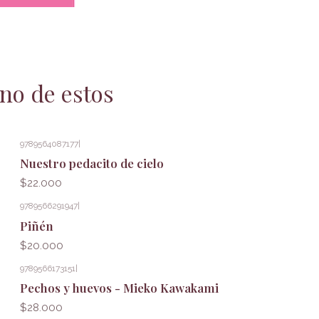
no de estos
9789564087177
|
Nuestro pedacito de cielo
$22.000
9789566291947
|
Piñén
$20.000
9789566173151
|
Pechos y huevos - Mieko Kawakami
$28.000