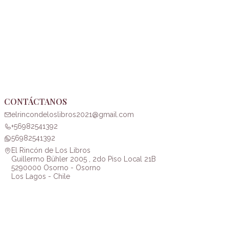
CONTÁCTANOS
elrincondeloslibros2021@gmail.com
+56982541392
56982541392
El Rincón de Los Libros
Guillermo Bühler 2005 , 2do Piso Local 21B
5290000 Osorno - Osorno
Los Lagos - Chile