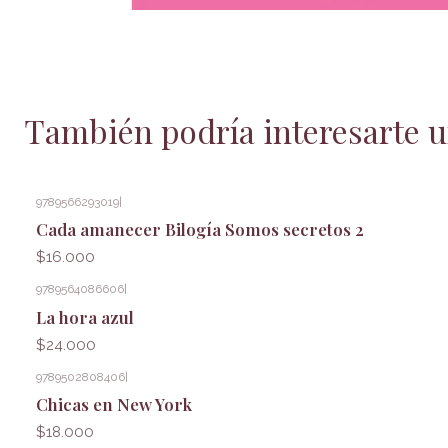
También podría interesarte u
9789566293019
|
Cada amanecer Bilogía Somos secretos 2
$16.000
9789564086606
|
La hora azul
$24.000
9789502808406
|
Chicas en New York
$18.000