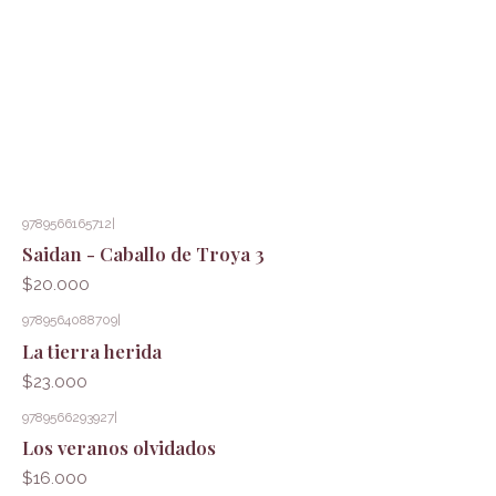
9789566165712
|
Saidan - Caballo de Troya 3
$20.000
9789564088709
|
La tierra herida
$23.000
9789566293927
|
Los veranos olvidados
$16.000