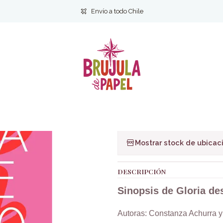
Inicio
Bienestar y Estilo de vida
Autoayuda
Gloria desde los 40
Envío a todo Chile
|
Gloria desde l
Ag
Cantidad
Agregar a la lista de f
Mostrar stock de ubicac
DESCRIPCIÓN
Sinopsis de Gloria de
Autoras: Constanza Achurra y 