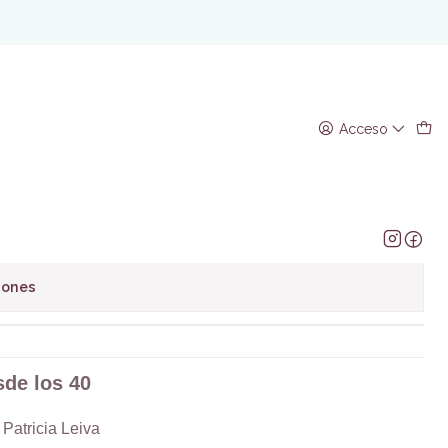
os 40
Acceso
regar al Carro
Comprar ahora
avoritos
iones
sde los 40
Patricia Leiva