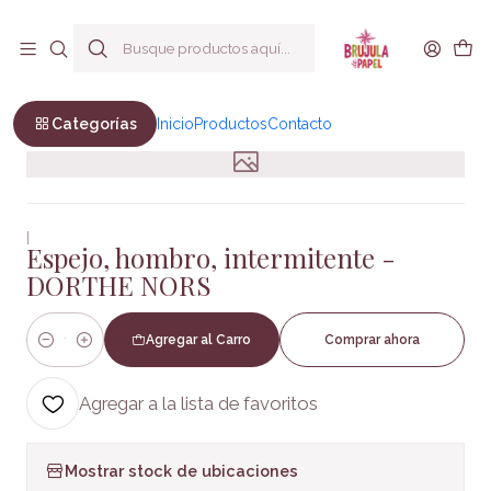
Envío a todo Chile
Inicio
Literatura Ficcion
Espejo, hombro, intermitente - DORTHE NORS
Categorías
Inicio
Productos
Contacto
|
Espejo, hombro, intermitente -
DORTHE NORS
Agregar al Carro
Comprar ahora
Cantidad
Agregar a la lista de favoritos
Mostrar stock de ubicaciones