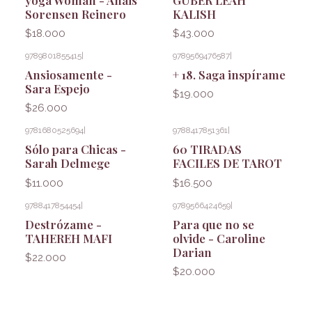
Sorensen Reinero
KALISH
$18.000
$43.000
9789801855415
|
9789569476587
|
Ansiosamente -
+ 18. Saga inspírame
Sara Espejo
$19.000
$26.000
9781680525694
|
9788417851361
|
Sólo para Chicas -
60 TIRADAS
Sarah Delmege
FACILES DE TAROT
$11.000
$16.500
9788417854454
|
9789566424659
|
Destrózame -
Para que no se
TAHEREH MAFI
olvide - Caroline
Darian
$22.000
$20.000