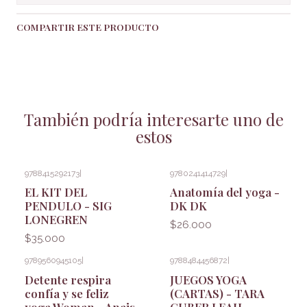
COMPARTIR ESTE PRODUCTO
También podría interesarte uno de
estos
9788415292173
|
9780241414729
|
EL KIT DEL
Anatomía del yoga -
PENDULO - SIG
DK DK
LONEGREN
$26.000
$35.000
9789560945105
|
9788484456872
|
Detente respira
JUEGOS YOGA
confía y se feliz
(CARTAS) - TARA
yoga Woman - Anais
GUBER LEAH