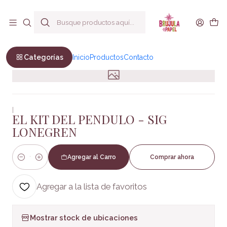
Envío a todo Chile
Inicio
Bienestar y Estilo de vida
Esoterismo
EL KIT DEL PENDULO - SIG LONEGREN
Categorías
Inicio
Productos
Contacto
|
EL KIT DEL PENDULO - SIG
LONEGREN
Agregar al Carro
Comprar ahora
Cantidad
Agregar a la lista de favoritos
Mostrar stock de ubicaciones