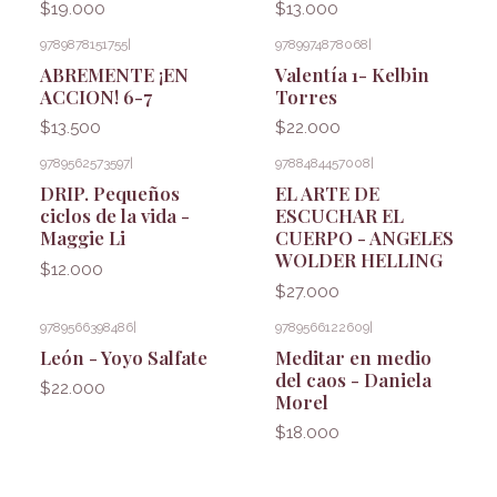
$19.000
$13.000
9789878151755
|
9789974878068
|
ABREMENTE ¡EN
Valentía 1- Kelbin
ACCION! 6-7
Torres
$13.500
$22.000
9789562573597
|
9788484457008
|
DRIP. Pequeños
EL ARTE DE
ciclos de la vida -
ESCUCHAR EL
Maggie Li
CUERPO - ANGELES
WOLDER HELLING
$12.000
$27.000
9789566398486
|
9789566122609
|
León - Yoyo Salfate
Meditar en medio
del caos - Daniela
$22.000
Morel
$18.000