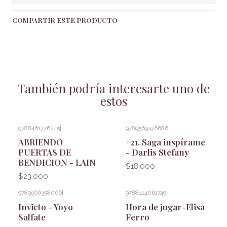
COMPARTIR ESTE PRODUCTO
También podría interesarte uno de
estos
9788461776245
|
9789569476686
|
ABRIENDO
+21. Saga inspírame
PUERTAS DE
- Darlis Stefany
BENDICION - LAIN
$18.000
$23.000
9789566398066
|
9788414061749
|
Invicto - Yoyo
Hora de jugar-Elisa
Salfate
Ferro