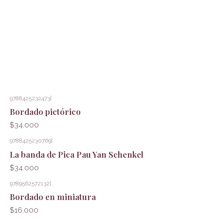
9788425232473
|
Bordado pictórico
$34.000
9788425230769
|
La banda de Pica Pau Yan Schenkel
$34.000
9789562572132
|
Bordado en miniatura
$16.000