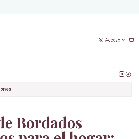
el hogar
ativos para el hogar
Acceso
regar al Carro
Comprar ahora
avoritos
iones
 de Bordados
os para el hogar: