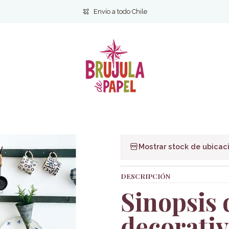
ienestar y Estilo de vida
Manualidades
Bordados decorativos para 
Envío a todo Chile
|
Bordados decor
Ag
Cantidad
Agregar a la lista de f
Mostrar stock de ubicac
DESCRIPCIÓN
Sinopsis
decorativ