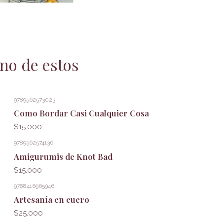
no de estos
9789562573023
|
Como Bordar Casi Cualquier Cosa
$15.000
9789562574136
|
Amigurumis de Knot Bad
$15.000
9788416965946
|
Artesanía en cuero
$25.000