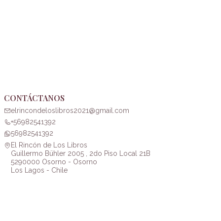
CONTÁCTANOS
elrincondeloslibros2021@gmail.com
+56982541392
56982541392
El Rincón de Los Libros
Guillermo Bühler 2005 , 2do Piso Local 21B
5290000 Osorno - Osorno
Los Lagos - Chile