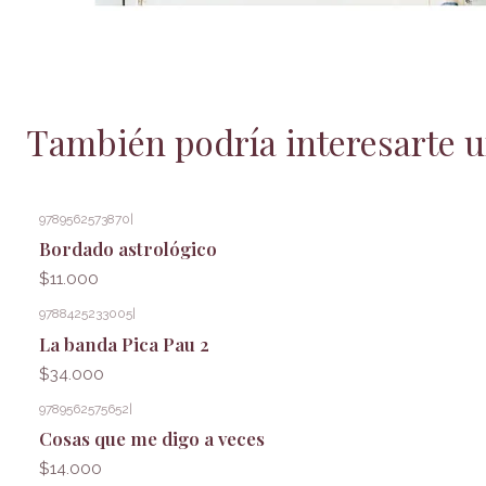
También podría interesarte u
9789562573870
|
Bordado astrológico
$11.000
9788425233005
|
La banda Pica Pau 2
$34.000
9789562575652
|
Cosas que me digo a veces
$14.000