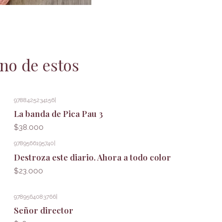
no de estos
9788425234156
|
La banda de Pica Pau 3
$38.000
9789566195740
|
Destroza este diario. Ahora a todo color
$23.000
9789564083766
|
Señor director