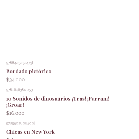
9788425232473
|
Bordado pictórico
$34.000
9781646380053
|
10 Sonidos de dinosaurios ¡Tras! ¡Parram!
¡Groar!
$16.000
9789502808406
|
Chicas en New York