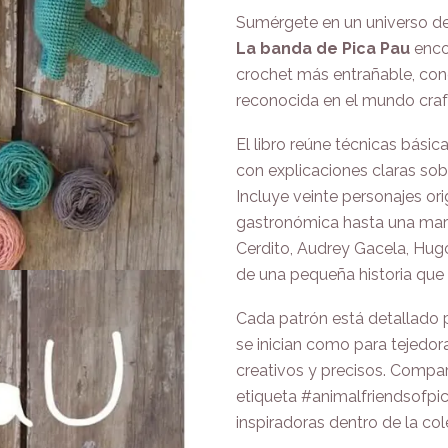
Sumérgete en un universo de
La banda de Pica Pau
enco
crochet más entrañable, co
reconocida en el mundo craf
El libro reúne técnicas básic
con explicaciones claras sob
Incluye veinte personajes ori
gastronómica hasta una mari
Cerdito, Audrey Gacela, Hu
de una pequeña historia que i
Cada patrón está detallado 
se inician como para tejedo
creativos y precisos. Compa
etiqueta #animalfriendsofpi
inspiradoras dentro de la co