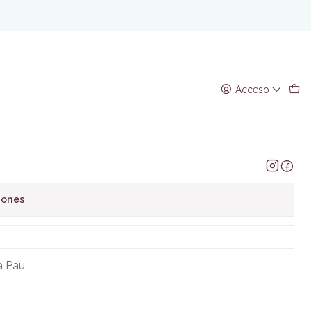
Schenkel
ica Pau Yan Schenkel
Acceso
regar al Carro
Comprar ahora
avoritos
iones
a Pau