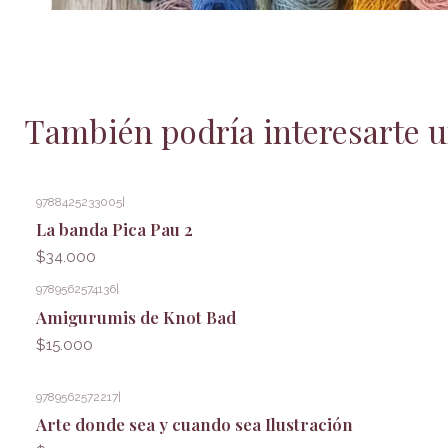
También podría interesarte u
9788425233005
|
La banda Pica Pau 2
$34.000
9789562574136
|
Amigurumis de Knot Bad
$15.000
9789562572217
|
Arte donde sea y cuando sea Ilustración