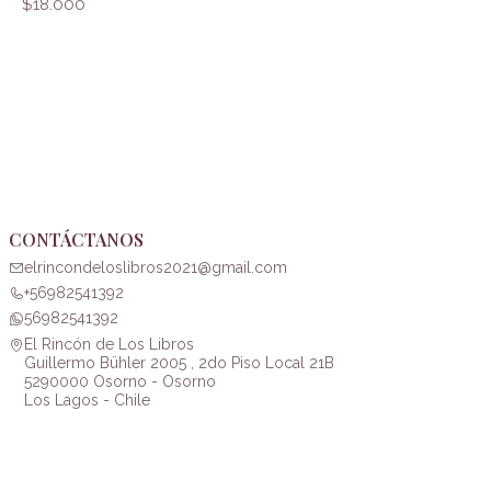
$18.000
CONTÁCTANOS
elrincondeloslibros2021@gmail.com
+56982541392
56982541392
El Rincón de Los Libros
Guillermo Bühler 2005 , 2do Piso Local 21B
5290000 Osorno - Osorno
Los Lagos - Chile