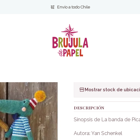
ienestar y Estilo de vida
Manualidades
La banda de Pica Pau Yan 
Envío a todo Chile
|
La banda de P
Ag
Cantidad
Agregar a la lista de f
Mostrar stock de ubicac
DESCRIPCIÓN
Sinopsis de La banda de Pic
Autora: Yan Schenkel