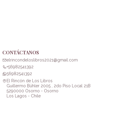
CONTÁCTANOS
elrincondeloslibros2021@gmail.com
+56982541392
56982541392
El Rincón de Los Libros
Guillermo Bühler 2005 , 2do Piso Local 21B
5290000 Osorno - Osorno
Los Lagos - Chile