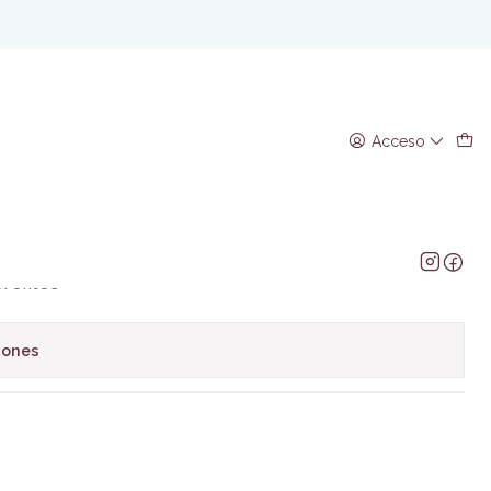
ornyakov
ete. Mathew
Acceso
geniy Bornyakov
regar al Carro
Comprar ahora
avoritos
iones