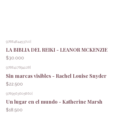
9788484453710
|
LA BIBLIA DEL REIKI - LEANOR MCKENZIE
$30.000
9788417694128
|
Sin marcas visibles - Rachel Louise Snyder
$22.500
9789563605860
|
Un lugar en el mundo - Katherine Marsh
$18.500