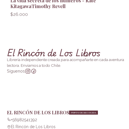
La vida secreta de los números - Kate
KitagawaTimothy Revell
$26.000
El Rincón de Los Libros
Librería independiente creada para acompañarte en cada aventura
lectora. Enviamos a todo Chile.
Síguenos
EL RINCÓN DE LOS LIBROS
PUNTO DE RECOGIDA
+56982541392
El Rincón de Los Libros