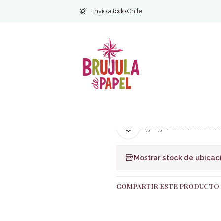
COMIC Y MANGA
You are obsolete. Mathew Klickstein/Evgeniy B
Envío a todo Chile
|
You are obsol
Klickstein/Ev
Ag
Cantidad
Agregar a la lista de f
Mostrar stock de ubicac
COMPARTIR ESTE PRODUCTO