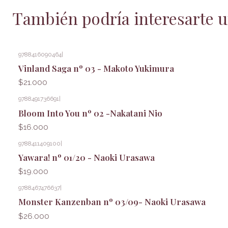
También podría interesarte u
9788416090464
|
Vinland Saga nº 03 - Makoto Yukimura
$21.000
9788491736691
|
Bloom Into You nº 02 -Nakatani Nio
$16.000
9788411409100
|
Yawara! nº 01/20 - Naoki Urasawa
$19.000
9788467476637
|
Monster Kanzenban nº 03/09- Naoki Urasawa
$26.000