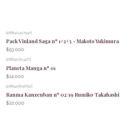
9788411407540
|
Pack Vinland Saga nº 1+2+3 - Makoto Yukimura
$53.000
9788411613477
|
Planeta Manga nº 01
$14.000
9788416636792
|
Ranma Kanzenban nº 02/19 Rumiko Takahashi
$22.000