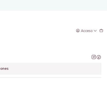
nº 02 - Makoto Yukimura
Acceso
regar al Carro
Comprar ahora
avoritos
iones