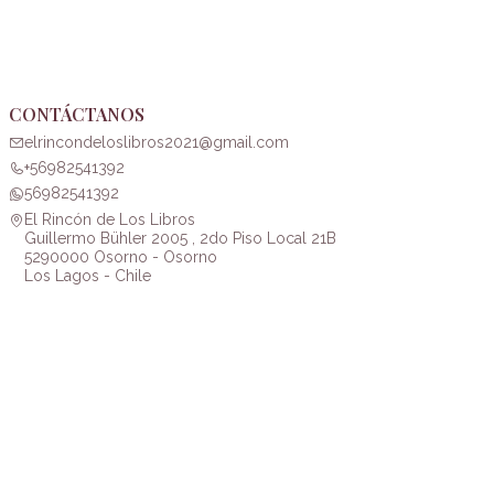
CONTÁCTANOS
elrincondeloslibros2021@gmail.com
+56982541392
56982541392
El Rincón de Los Libros
Guillermo Bühler 2005 , 2do Piso Local 21B
5290000 Osorno - Osorno
Los Lagos - Chile