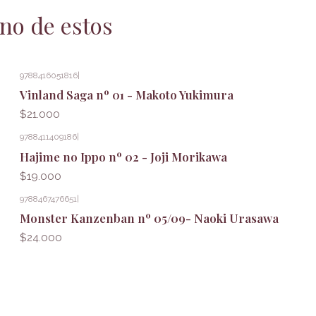
no de estos
9788416051816
|
Vinland Saga nº 01 - Makoto Yukimura
$21.000
9788411409186
|
Hajime no Ippo nº 02 - Joji Morikawa
$19.000
9788467476651
|
Monster Kanzenban nº 05/09- Naoki Urasawa
$24.000