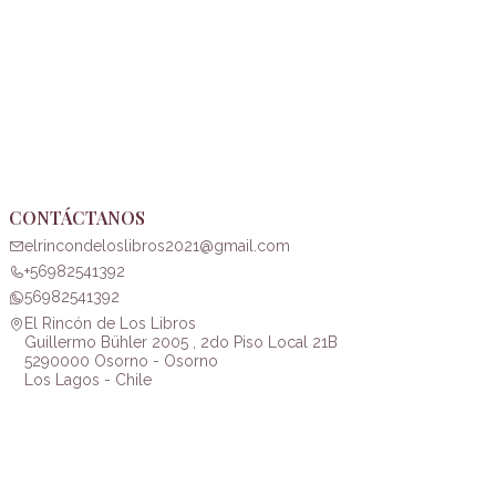
CONTÁCTANOS
elrincondeloslibros2021@gmail.com
+56982541392
56982541392
El Rincón de Los Libros
Guillermo Bühler 2005 , 2do Piso Local 21B
5290000 Osorno - Osorno
Los Lagos - Chile