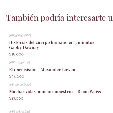
También podría interesarte u
9789562574686
|
Historias del cuerpo humano en 5 minutos-
Gabby Dawnay
$18.000
9788449330131
|
El narcisismo - Alexander Lowen
$34.000
9789563256055
|
Muchas vidas, muchos maestros - Brian Weiss
$13.000
9788418714634
|