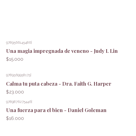
9789566145486
|
Una magia impregnada de veneno - Judy I. Lin
$15.000
9789569958175
|
Calma tu puta cabeza - Dra. Faith G. Harper
$23.000
9789876275446
|
Una fuerza para el bien - Daniel Goleman
$16.000