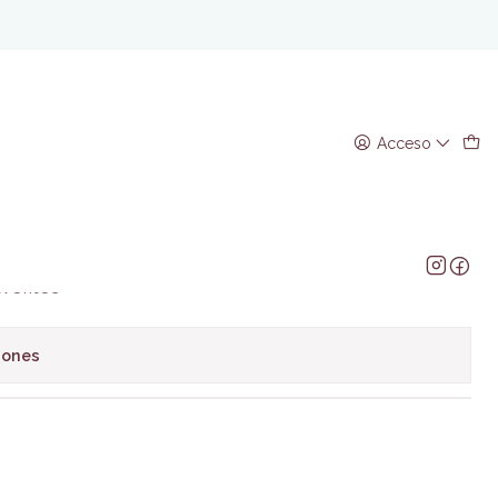
n Hong Gyun
utoestima- Dr. Yoon Hong
Acceso
regar al Carro
Comprar ahora
avoritos
iones