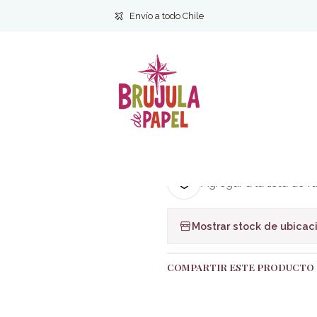
star y Estilo de vida
Autoayuda
Una clase de autoestima- Dr. Yoo
Envío a todo Chile
|
Una clase de a
Gyun
Ag
Cantidad
Agregar a la lista de f
Mostrar stock de ubicac
COMPARTIR ESTE PRODUCTO