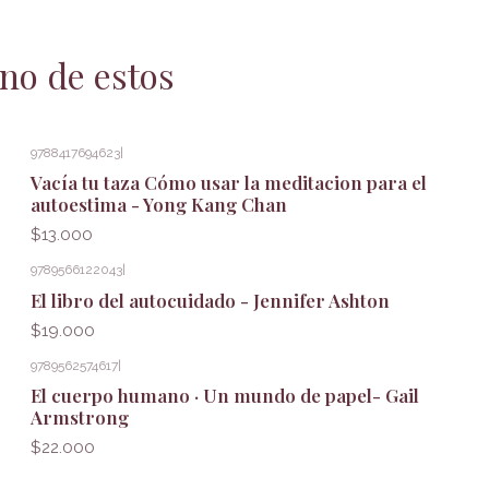
no de estos
9788417694623
|
Vacía tu taza Cómo usar la meditacion para el
autoestima - Yong Kang Chan
$13.000
9789566122043
|
El libro del autocuidado - Jennifer Ashton
$19.000
9789562574617
|
El cuerpo humano · Un mundo de papel- Gail
Armstrong
$22.000