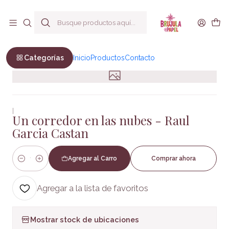
Envío a todo Chile
Inicio
Motivacional
Un corredor en las nubes - Raul Garcia Castan
Categorías
Inicio
Productos
Contacto
|
Un corredor en las nubes - Raul
Garcia Castan
Agregar al Carro
Comprar ahora
Cantidad
Agregar a la lista de favoritos
Mostrar stock de ubicaciones