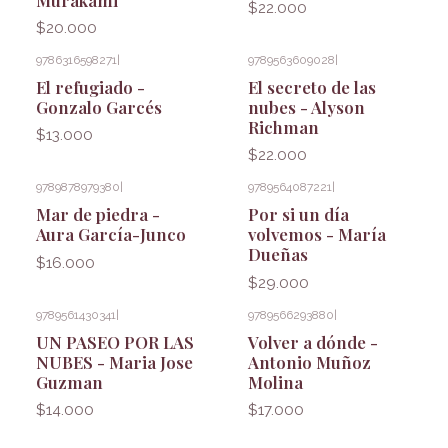
$22.000
$20.000
9786316598271
|
9789563609028
|
El refugiado -
El secreto de las
Gonzalo Garcés
nubes - Alyson
Richman
$13.000
$22.000
9789878979380
|
9789564087221
|
Mar de piedra -
Por si un día
Aura García-Junco
volvemos - María
Dueñas
$16.000
$29.000
9789561430341
|
9789566293880
|
UN PASEO POR LAS
Volver a dónde -
NUBES - Maria Jose
Antonio Muñoz
Guzman
Molina
$14.000
$17.000