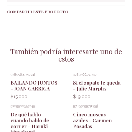
COMPARTIR ESTE PRODUCTO
También podría interesarte uno de
estos
9789569975721
|
9789566159797
|
BAILANDO JUNTOS
Si el zapato te queda
- JOAN GARRIGA
- Julie Murphy
$15.000
$19.000
9789566335245
|
9789569973895
|
De qué hablo
Cinco moscas
cuando hablo de
azules - Carmen
correr - Haruki
Posadas
Murakami