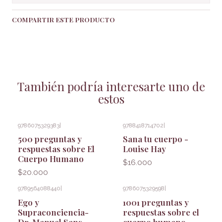
COMPARTIR ESTE PRODUCTO
También podría interesarte uno de
estos
9786075329383
|
9788418714702
|
500 preguntas y
Sana tu cuerpo -
respuestas sobre El
Louise Hay
Cuerpo Humano
$16.000
$20.000
9789564088440
|
9786075329598
|
Ego y
1001 preguntas y
Supraconciencia-
respuestas sobre el
Dr. Manuel Sans
cuerpo humano