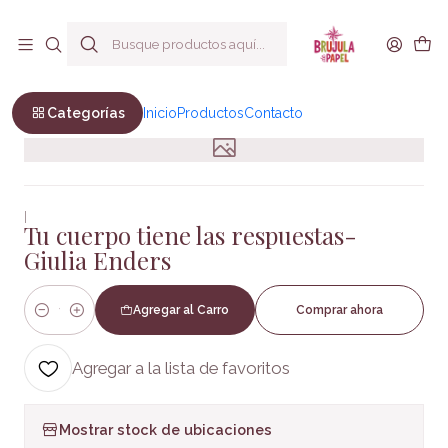
Envío a todo Chile
Inicio
Bienestar y Estilo de vida
Autoayuda
Tu cuerpo tiene las respuestas- Giulia Enders
Categorías
Inicio
Productos
Contacto
|
Tu cuerpo tiene las respuestas-
Giulia Enders
Agregar al Carro
Comprar ahora
Cantidad
Agregar a la lista de favoritos
Mostrar stock de ubicaciones