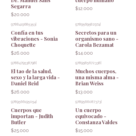
Segarra
$12.000
$20.000
9788419685353
|
9789569582974
|
Confía en tus
Secretos para un
vibraciones - Sonia
organismo sano -
Choquette
Carola Bezamat
$26.000
$14.000
9788479538798
|
9789585672338
|
El tao de la salud,
Muchos cuerpos,
sexo y la larga vida -
una misma alma -
Daniel Reid
Brian Weiss
$26.000
$13.000
9789566195054
|
9789566087373
|
Cuerpos que
Un cuerpo
importan - Judith
equivocado -
Butler
Constanza Valdes
$25.000
$15.000