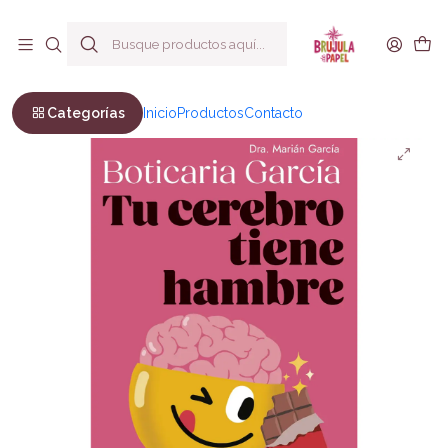
Envío a todo Chile
Inicio
Bienestar y Estilo de vida
Salud
Tu cerebro tiene hambre
Categorías
Inicio
Productos
Contacto