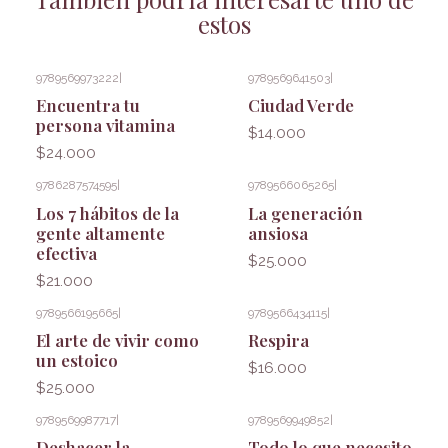
estos
9789569973222
|
9789569641503
|
Encuentra tu
Ciudad Verde
persona vitamina
$14.000
$24.000
9786287574595
|
9789566065265
|
Los 7 hábitos de la
La generación
gente altamente
ansiosa
efectiva
$25.000
$21.000
9789566195665
|
9789566434115
|
El arte de vivir como
Respira
un estoico
$16.000
$25.000
9789569987717
|
9789569949852
|
Deshacer la
Todo lo que necesito