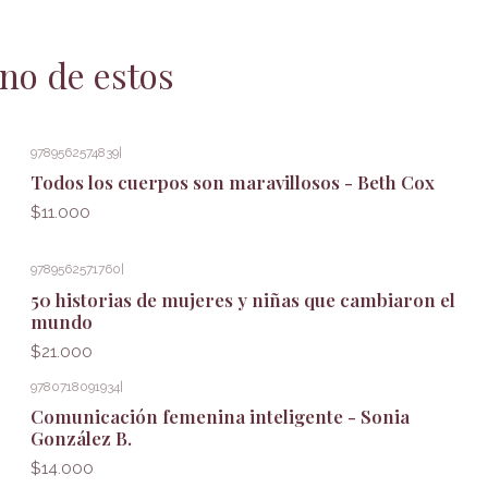
no de estos
9789562574839
|
Todos los cuerpos son maravillosos - Beth Cox
$11.000
9789562571760
|
50 historias de mujeres y niñas que cambiaron el
mundo
$21.000
9780718091934
|
Comunicación femenina inteligente - Sonia
González B.
$14.000