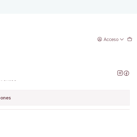
Ngozi Adichie
mos ser Feministas -
Acceso
gozi Adichie
regar al Carro
Comprar ahora
avoritos
iones