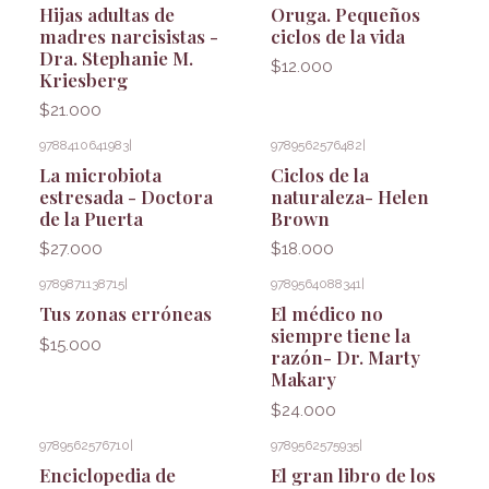
Hijas adultas de
Oruga. Pequeños
madres narcisistas -
ciclos de la vida
Dra. Stephanie M.
$12.000
Kriesberg
$21.000
9788410641983
|
9789562576482
|
La microbiota
Ciclos de la
estresada - Doctora
naturaleza- Helen
de la Puerta
Brown
$27.000
$18.000
9789871138715
|
9789564088341
|
Tus zonas erróneas
El médico no
siempre tiene la
$15.000
razón- Dr. Marty
Makary
$24.000
9789562576710
|
9789562575935
|
Enciclopedia de
El gran libro de los