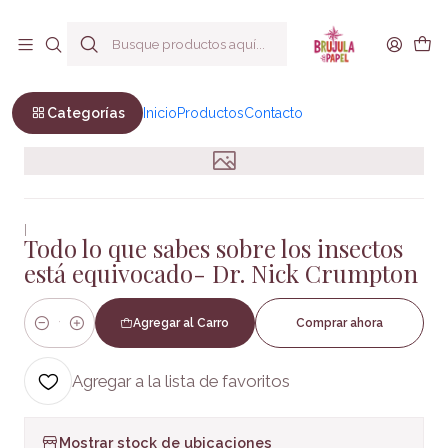
Envío a todo Chile
Inicio
Infantil y Juvenil
Infantil
Todo lo que sabes sobre los insectos está equivocado- Dr.
Nick Crumpton
Categorías
Inicio
Productos
Contacto
|
Todo lo que sabes sobre los insectos
está equivocado- Dr. Nick Crumpton
Agregar al Carro
Comprar ahora
Cantidad
Agregar a la lista de favoritos
Mostrar stock de ubicaciones