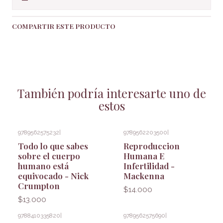
COMPARTIR ESTE PRODUCTO
También podría interesarte uno de
estos
9789562575232
|
9789562203500
|
Todo lo que sabes
Reproduccion
sobre el cuerpo
Humana E
humano está
Infertilidad -
equivocado - Nick
Mackenna
Crumpton
$14.000
$13.000
9788410335820
|
9789562575690
|