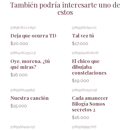
También podría interesarte uno de
estos
9789878222691
|
9789566165101
|
Deja que ocurra TD
Tal vez tú
$20.000
$17.000
9788408255123
|
9789564080826
|
Oye, morena, ¿tú
El chico que
qué miras?
dibujaba
constelaciones
$16.000
$19.000
9789566145585
|
9789566293019
|
Nuestra canción
Cada amanecer
Bilogía Somos
$15.000
secretos 2
$16.000
9789566419105
|
9789569995767
|