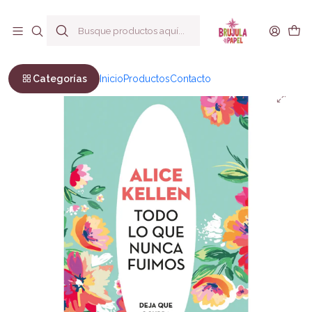
Envío a todo Chile
Inicio
Ficción
Novela Juvenil
Todo lo que nunca fuimos
Categorías
Inicio
Productos
Contacto