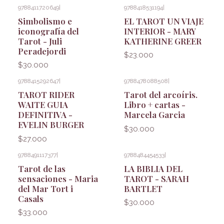
9788411720649
|
9788418531194
|
Simbolismo e
EL TAROT UN VIAJE
iconografía del
INTERIOR - MARY
Tarot - Juli
KATHERINE GREER
Peradejordi
$23.000
$30.000
9788415292647
|
9788478088508
|
TAROT RIDER
Tarot del arcoíris.
WAITE GUIA
Libro + cartas -
DEFINITIVA -
Marcela Garcia
EVELIN BURGER
$30.000
$27.000
9788491117377
|
9788484454533
|
Tarot de las
LA BIBLIA DEL
sensaciones - Maria
TAROT - SARAH
del Mar Tort i
BARTLET
Casals
$30.000
$33.000