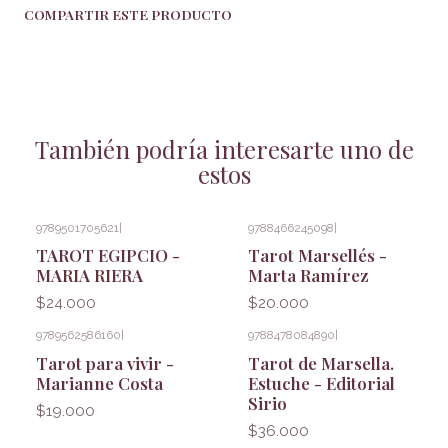
COMPARTIR ESTE PRODUCTO
También podría interesarte uno de
estos
9789501705621
|
9788466245098
|
TAROT EGIPCIO -
Tarot Marsellés -
MARIA RIERA
Marta Ramírez
$24.000
$20.000
9789562586160
|
9788478084890
|
Tarot para vivir -
Tarot de Marsella.
Marianne Costa
Estuche - Editorial
Sirio
$19.000
$36.000