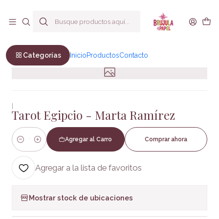
Envío a todo Chile
Inicio
Bienestar y Estilo de vida
Esoterismo
Tarot Egipcio - Marta Ramírez
Categorías
Inicio
Productos
Contacto
|
Tarot Egipcio - Marta Ramírez
Agregar al Carro
Comprar ahora
Cantidad
Agregar a la lista de favoritos
Mostrar stock de ubicaciones