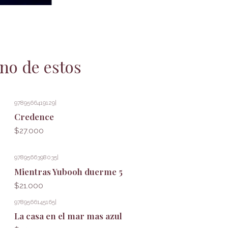
no de estos
9789566419129
|
Credence
$27.000
9789566398035
|
Mientras Yubooh duerme 5
$21.000
9789566145165
|
La casa en el mar mas azul