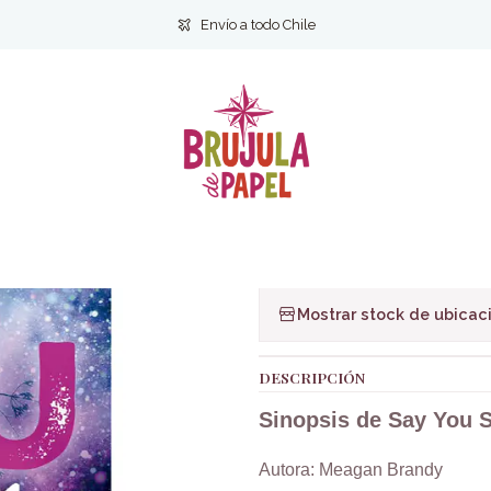
Inicio
Ficción
Novela Juvenil
Say You Swear (Júramelo)
Envío a todo Chile
|
Say You Swear
Ag
Cantidad
Agregar a la lista de f
Mostrar stock de ubicac
DESCRIPCIÓN
Sinopsis de Say You 
Autora: Meagan Brandy