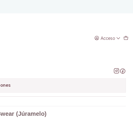
 (Júramelo)
Acceso
regar al Carro
Comprar ahora
avoritos
iones
Swear (Júramelo)