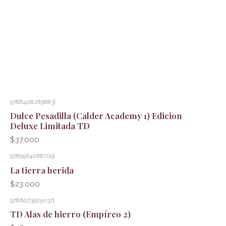
9788408289883
|
Dulce Pesadilla (Calder Academy 1) Edicion
Deluxe Limitada TD
$37.000
9789564088709
|
La tierra herida
$23.000
9786073925037
|
TD Alas de hierro (Empíreo 2)