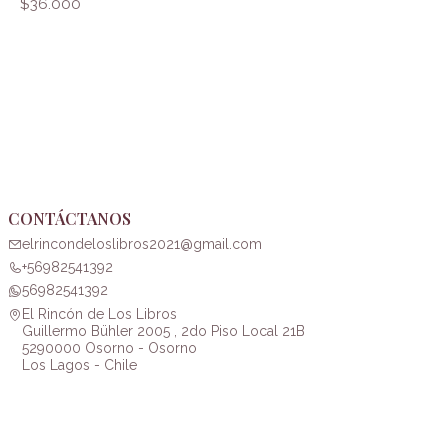
$36.000
CONTÁCTANOS
elrincondeloslibros2021@gmail.com
+56982541392
56982541392
El Rincón de Los Libros
Guillermo Bühler 2005 , 2do Piso Local 21B
5290000 Osorno - Osorno
Los Lagos - Chile