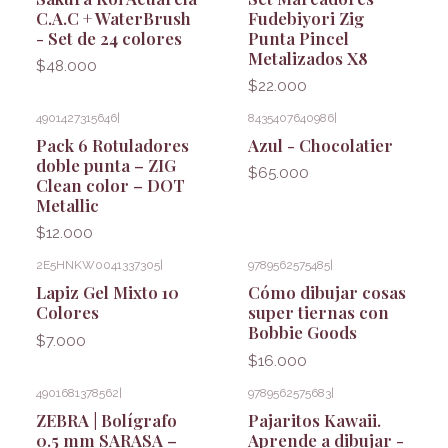
C.A.C + WaterBrush
Fudebiyori Zig
- Set de 24 colores
Punta Pincel
Metalizados X8
$48.000
$22.000
4901427315646
|
8435407640986
|
Pack 6 Rotuladores
Azul - Chocolatier
doble punta – ZIG
$65.000
Clean color – DOT
Metallic
$12.000
2E5HNKW0041337305
|
9789562575485
|
Lapiz Gel Mixto 10
Cómo dibujar cosas
Colores
super tiernas con
Bobbie Goods
$7.000
$16.000
4901681378562
|
9789562575683
|
ZEBRA | Bolígrafo
Pajaritos Kawaii.
0.5 mm SARASA –
Aprende a dibujar -