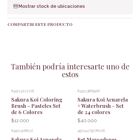
Mostrar stock de ubicaciones
COMPARTIR ESTE PRODUCTO
También podría interesarte uno de
estos
84511322226
|
84511388956
|
Sakura Koi Coloring
Sakura Koi Acuarela
Brush - Pasteles Set
+ Waterbrush - Set
de 6 Colores
de 24 colores
$12.000
$40.000
84511316812
|
4901427977806
|
Sakura Koi Acuarela
Set Marcadores