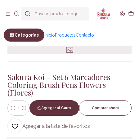
Envío a todo Chile
Inicio
Papelería
Sakura Koi - Set 6 Marcadores Coloring Brush Pens Flowers
(Flores)
Categorías
Inicio
Productos
Contacto
|
Sakura Koi - Set 6 Marcadores
Coloring Brush Pens Flowers
(Flores)
Agregar al Carro
Comprar ahora
Cantidad
Agregar a la lista de favoritos