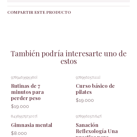
COMPARTIR ESTE PRODUCTO
También podría interesarte uno de
estos
9789463595360
|
9789562571111
|
Rutinas de 7
Curso básico de
minutos para
pilates
perder peso
$19.000
$19.000
8436557973207
|
9789562571647
|
Gimnasia mental
Sanación
Reflexología Una
$8.000
practica para