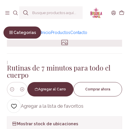
Envío a todo Chile
Inicio
DEPORTES y vida saludable
Rutinas de 7 minutos para todo el cuerpo
Categorías
Inicio
Productos
Contacto
|
Rutinas de 7 minutos para todo el
cuerpo
Agregar al Carro
Comprar ahora
Cantidad
Agregar a la lista de favoritos
Mostrar stock de ubicaciones