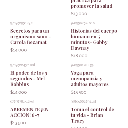
promover la salud
$13.000
9789569582974
|
9789562574686
|
Secretos para un
Historias del cuerpo
organismo sano -
humano en 5
Carola Bezamat
minutos- Gabby
Dawnay
$14.000
$18.000
9789566434108
|
9789501702354
|
El poder de los 5
Yoga para
segundos - Mel
menopausia y
Robbins
adultos mayores
$14.000
$15.500
9789878151755
|
9789566289210
|
ABREMENTE ¡EN
Toma el control de
ACCION! 6-7
tu vida - Brian
Tracy
$13.500