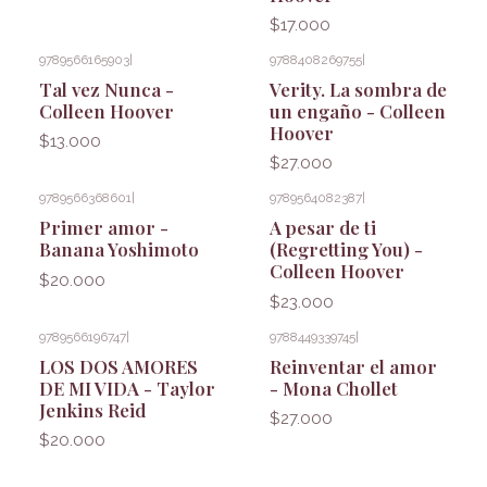
$17.000
9789566165903
|
9788408269755
|
Tal vez Nunca -
Verity. La sombra de
Colleen Hoover
un engaño - Colleen
Hoover
$13.000
$27.000
9789566368601
|
9789564082387
|
Primer amor -
A pesar de ti
Banana Yoshimoto
(Regretting You) -
Colleen Hoover
$20.000
$23.000
9789566196747
|
9788449339745
|
LOS DOS AMORES
Reinventar el amor
DE MI VIDA - Taylor
- Mona Chollet
Jenkins Reid
$27.000
$20.000