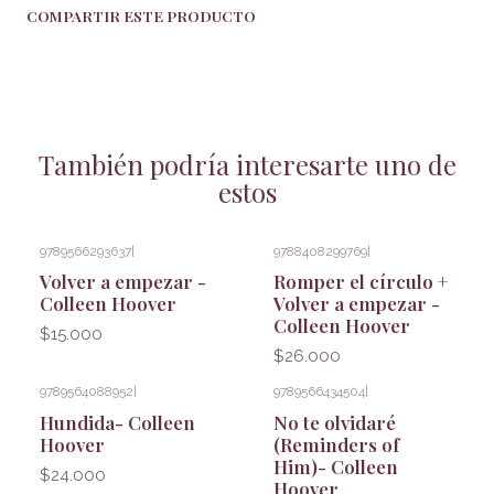
COMPARTIR ESTE PRODUCTO
También podría interesarte uno de
estos
9789566293637
|
9788408299769
|
Volver a empezar -
Romper el círculo +
Colleen Hoover
Volver a empezar -
Colleen Hoover
$15.000
$26.000
9789564088952
|
9789566434504
|
Hundida- Colleen
No te olvidaré
Hoover
(Reminders of
Him)- Colleen
$24.000
Hoover