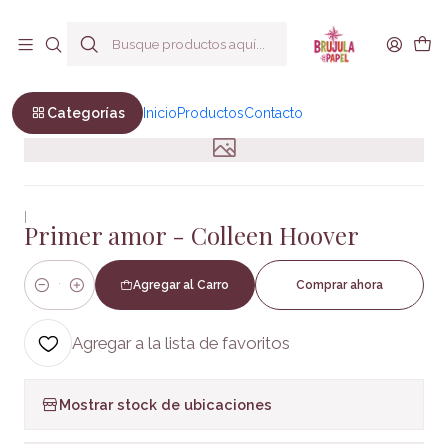
Envío a todo Chile
Inicio
Ficción
Novela Romántica
Primer amor - Colleen Hoover
Categorías
Inicio
Productos
Contacto
|
Primer amor - Colleen Hoover
Agregar al Carro
Comprar ahora
Cantidad
Agregar a la lista de favoritos
Mostrar stock de ubicaciones