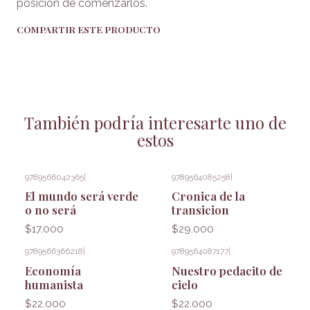
posición de comenzarlos.
COMPARTIR ESTE PRODUCTO
También podría interesarte uno de
estos
9789566042365
|
9789564085258
|
El mundo será verde
Cronica de la
o no será
transicion
$17.000
$29.000
9789566366218
|
9789564087177
|
Economía
Nuestro pedacito de
humanista
cielo
$22.000
$22.000