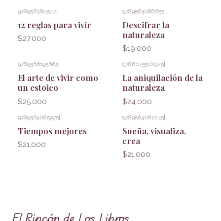
9789563605471
|
9789564088655
|
12 reglas para vivir
Descifrar la
naturaleza
$27.000
$19.000
9789566195665
|
9786075572925
|
El arte de vivir como
La aniquilación de la
un estoico
naturaleza
$25.000
$24.000
9789564085975
|
9789564087245
|
Tiempos mejores
Sueña, visualiza,
crea
$21.000
$21.000
El Rincón de Los Libros