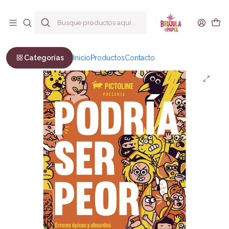
Envío a todo Chile
Inicio
Arte e Ilustración
Novela Gráfica
Podría ser peor - Pictoline
Categorías
Inicio
Productos
Contacto