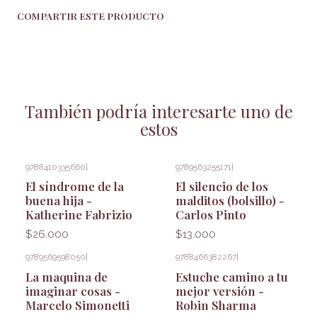
COMPARTIR ESTE PRODUCTO
También podría interesarte uno de
estos
9788410335660
|
9789563255171
|
El síndrome de la
El silencio de los
buena hija -
malditos (bolsillo) -
Katherine Fabrizio
Carlos Pinto
$26.000
$13.000
9789569598050
|
9788466382267
|
La maquina de
Estuche camino a tu
imaginar cosas -
mejor versión -
Marcelo Simonetti
Robin Sharma