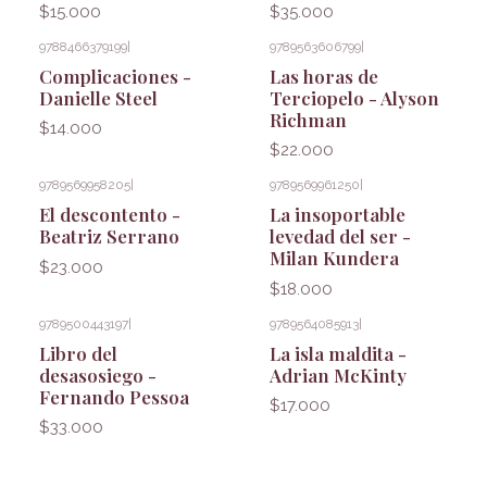
$15.000
$35.000
9788466379199
|
9789563606799
|
Complicaciones -
Las horas de
Danielle Steel
Terciopelo - Alyson
Richman
$14.000
$22.000
9789569958205
|
9789569961250
|
El descontento -
La insoportable
Beatriz Serrano
levedad del ser -
Milan Kundera
$23.000
$18.000
9789500443197
|
9789564085913
|
Libro del
La isla maldita -
desasosiego -
Adrian McKinty
Fernando Pessoa
$17.000
$33.000