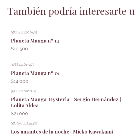
También podría interesarte u
9788411120050
|
Planeta Manga nº 14
$10.500
9788411613477
|
Planeta Manga nº 01
$14.000
9788411616287
|
Planeta Manga: Hysteria - Sergio Hernández |
Lolita Aldea
$21.000
9789566424536
|
Los amantes de la noche- Mieko Kawakami