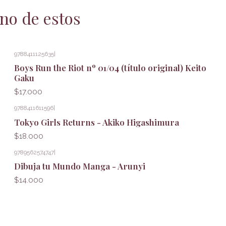
no de estos
9788411125635
|
Boys Run the Riot nº 01/04 (título original) Keito
Gaku
$17.000
9788411611596
|
Tokyo Girls Returns - Akiko Higashimura
$18.000
9789562574747
|
Dibuja tu Mundo Manga - Arunyi
$14.000