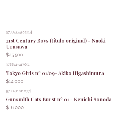
9788413410203
|
21st Century Boys (título original) - Naoki
Urasawa
$25.500
9788413417691
|
Tokyo Girls nº 01/09- Akiko Higashimura
$14.000
9788411611077
|
Gunsmith Cats Burst nº 01 - Kenichi Sonoda
$16.000