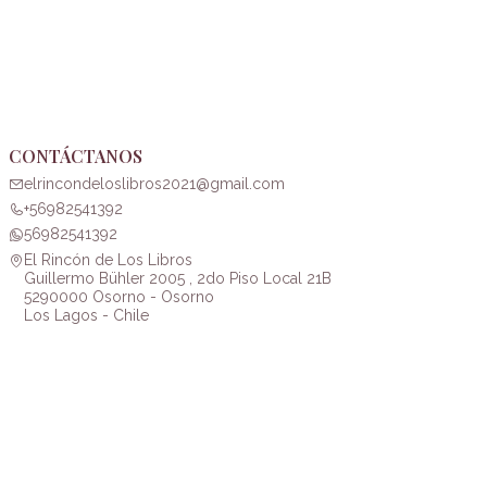
CONTÁCTANOS
elrincondeloslibros2021@gmail.com
+56982541392
56982541392
El Rincón de Los Libros
Guillermo Bühler 2005 , 2do Piso Local 21B
5290000 Osorno - Osorno
Los Lagos - Chile