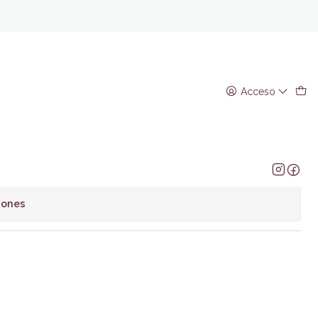
i
 Boys of the night Dacachi
Acceso
regar al Carro
Comprar ahora
avoritos
iones