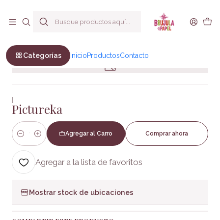
Envío a todo Chile
Inicio
Juegos de Mesa
Pictureka
Categorías
Inicio
Productos
Contacto
|
Pictureka
Agregar al Carro
Comprar ahora
Cantidad
Agregar a la lista de favoritos
Mostrar stock de ubicaciones