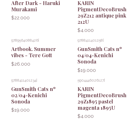
After Dark - Haruki
KARIN
Murakami
PigmentDecoBrush
29Z212 antique pink
$22.000
212U
$4.000
9789564088426
|
9788411401258
|
Artbook. Summer
GunSmith Cats nº
vibes - Tere Gott
04/04-Kenichi
Sonoda
$26.000
$19.000
9788411401234
|
5904446026127
|
GunSmith Cats nº
KARIN
02/04-Kenichi
PigmentDecoBrush
Sonoda
29Z1895 pastel
magenta 1895U
$19.000
$4.000