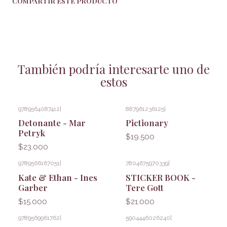
COMPARTIR ESTE PRODUCTO
También podría interesarte uno de
estos
9789564087412
|
887961236125
|
Detonante - Mar
Pictionary
Petryk
$19.500
$23.000
9789566167051
|
7804675970339
|
Kate & Ethan - Ines
STICKER BOOK -
Garber
Tere Gott
$15.000
$21.000
9789569961762
|
5904446026240
|