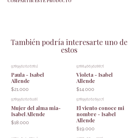
COMPARTIR ESTE PRODUCTO
También podría interesarte uno de
estos
9789562626781
|
9788466362887
|
Paula - Isabel
Violeta - Isabel
Allende
Allende
$21.000
$14.000
9789562626118
|
9789562626507
|
Mujer del alma mia-
El viento conoce mi
Isabel Allende
nombre - Isabel
Allende
$18.000
$19.000