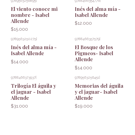
9789563256895
|
9788466354776
|
El viento conoce mi
Inés del alma mía -
nombre - Isabel
Isabel Allende
Allende
$12.000
$15.000
9789563250275
|
9788466357579
|
Inés del alma mía -
El Bosque de los
Isabel Allende
Pigmeos- Isabel
Allende
$14.000
$14.000
9788466373937
|
9789563256451
|
Trilogía El águila y
Memorias del águila
el jaguar - Isabel
y el jaguar- Isabel
Allende
Allende
$31.000
$19.000