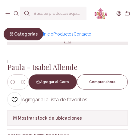
Envío a todo Chile
Inicio
No Ficción
Autobiografía
Paula - Isabel Allende
Categorías
Inicio
Productos
Contacto
|
Paula - Isabel Allende
Agregar al Carro
Comprar ahora
Cantidad
Agregar a la lista de favoritos
Mostrar stock de ubicaciones