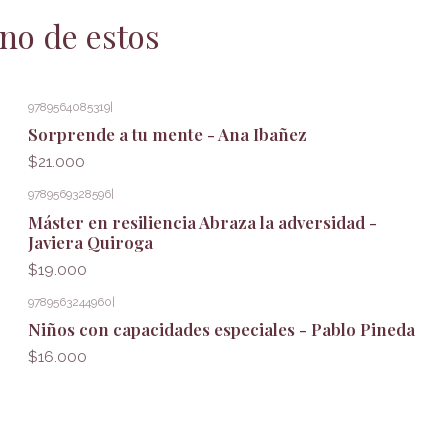
no de estos
9789564085319
|
Sorprende a tu mente - Ana Ibañez
$21.000
9789569328596
|
Máster en resiliencia Abraza la adversidad -
Javiera Quiroga
$19.000
9789563244960
|
Niños con capacidades especiales - Pablo Pineda
$16.000