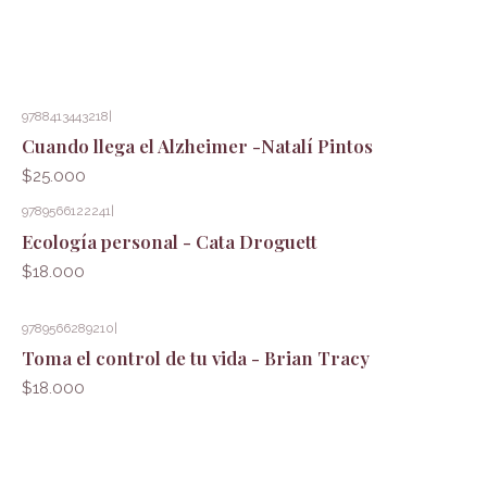
9788413443218
|
Cuando llega el Alzheimer -Natalí Pintos
$25.000
9789566122241
|
Ecología personal - Cata Droguett
$18.000
9789566289210
|
Toma el control de tu vida - Brian Tracy
$18.000