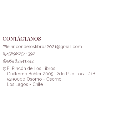
CONTÁCTANOS
elrincondeloslibros2021@gmail.com
+56982541392
56982541392
El Rincón de Los Libros
Guillermo Bühler 2005 , 2do Piso Local 21B
5290000 Osorno - Osorno
Los Lagos - Chile