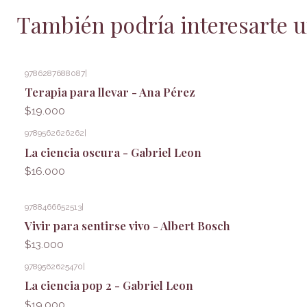
También podría interesarte u
9786287688087
|
Agotado
Terapia para llevar - Ana Pérez
$19.000
9789562626262
|
La ciencia oscura - Gabriel Leon
$16.000
9788466652513
|
Vivir para sentirse vivo - Albert Bosch
$13.000
9789562625470
|
La ciencia pop 2 - Gabriel Leon
$19.000