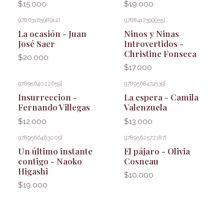
$15.000
$19.000
9786316598912
|
9788417399955
|
La ocasión - Juan
Ninos y Ninas
José Saer
Introvertidos -
Christine Fonseca
$20.000
$17.000
9789564022659
|
9789568474539
|
Insurreccion -
La espera - Camila
Fernando Villegas
Valenzuela
$12.000
$13.000
9789566463009
|
9789562572187
|
Un último instante
El pájaro - Olivia
contigo - Naoko
Cosneau
Higashi
$10.000
$19.000