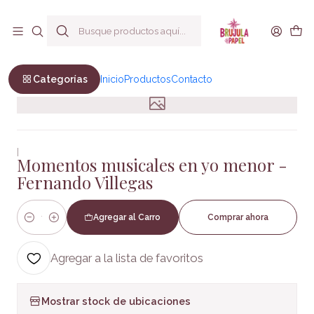
Envío a todo Chile
Inicio
No Ficción
Autobiografía
Momentos musicales en yo menor - Fernando Villegas
Categorías
Inicio
Productos
Contacto
|
Momentos musicales en yo menor -
Fernando Villegas
Agregar al Carro
Comprar ahora
Cantidad
Agregar a la lista de favoritos
Mostrar stock de ubicaciones