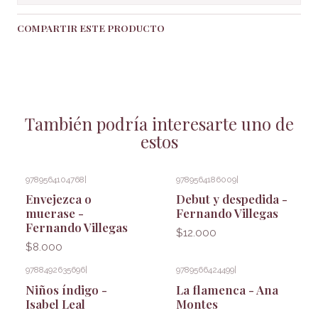
COMPARTIR ESTE PRODUCTO
También podría interesarte uno de
estos
9789564104768
|
9789564186009
|
Envejezca o
Debut y despedida -
muerase -
Fernando Villegas
Fernando Villegas
$12.000
$8.000
9788492635696
|
9789566424499
|
Niños índigo -
La flamenca - Ana
Isabel Leal
Montes