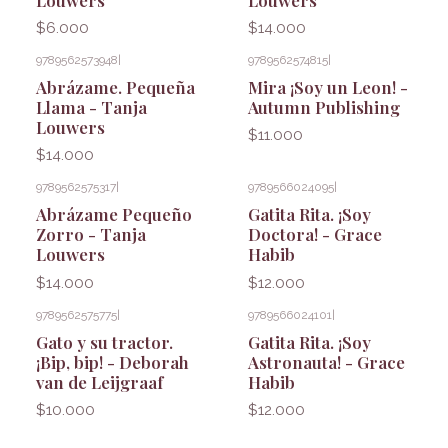
$6.000
$14.000
9789562573948
|
9789562574815
|
Abrázame. Pequeña
Mira ¡Soy un Leon! -
Llama - Tanja
Autumn Publishing
Louwers
$11.000
$14.000
9789562575317
|
9789566024095
|
Abrázame Pequeño
Gatita Rita. ¡Soy
Zorro - Tanja
Doctora! - Grace
Louwers
Habib
$14.000
$12.000
9789562575775
|
9789566024101
|
Gato y su tractor.
Gatita Rita. ¡Soy
¡Bip, bip! - Deborah
Astronauta! - Grace
van de Leijgraaf
Habib
$10.000
$12.000