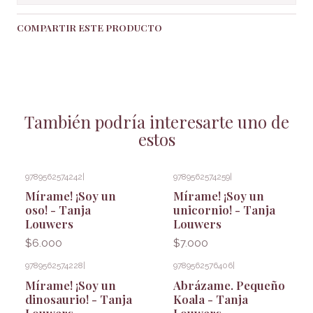
COMPARTIR ESTE PRODUCTO
También podría interesarte uno de
estos
9789562574242
|
9789562574259
|
Mírame! ¡Soy un
Mírame! ¡Soy un
oso! - Tanja
unicornio! - Tanja
Louwers
Louwers
$6.000
$7.000
9789562574228
|
9789562576406
|
Mírame! ¡Soy un
Abrázame. Pequeño
dinosaurio! - Tanja
Koala - Tanja
Louwers
Louwers