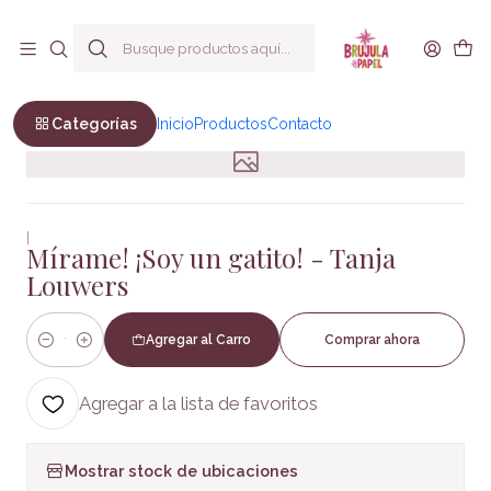
Envío a todo Chile
Inicio
Infantil y Juvenil
Infantil
Mírame! ¡Soy un gatito! - Tanja Louwers
Categorías
Inicio
Productos
Contacto
|
Mírame! ¡Soy un gatito! - Tanja
Louwers
Agregar al Carro
Comprar ahora
Cantidad
Agregar a la lista de favoritos
Mostrar stock de ubicaciones