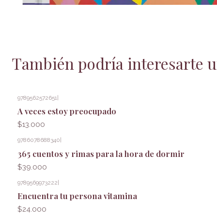
También podría interesarte u
9789562572651
|
A veces estoy preocupado
$13.000
9786078688340
|
Agotado
365 cuentos y rimas para la hora de dormir
$39.000
9789569973222
|
Encuentra tu persona vitamina
$24.000