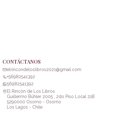
CONTÁCTANOS
elrincondeloslibros2021@gmail.com
+56982541392
56982541392
El Rincón de Los Libros
Guillermo Bühler 2005 , 2do Piso Local 21B
5290000 Osorno - Osorno
Los Lagos - Chile