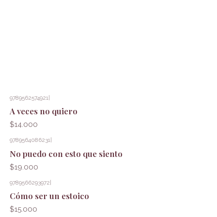
9789562574921
|
A veces no quiero
$14.000
9789564086231
|
No puedo con esto que siento
$19.000
9789566293972
|
Cómo ser un estoico
$15.000