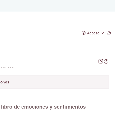
entos
o de emociones y
Acceso
regar al Carro
Comprar ahora
avoritos
iones
 libro de emociones y sentimientos