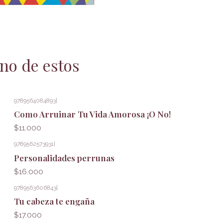
no de estos
9789564084893
|
Agotado
Como Arruinar Tu Vida Amorosa ¡O No!
$11.000
9789562573931
|
Personalidades perrunas
$16.000
9789563606843
|
Tu cabeza te engaña
$17.000