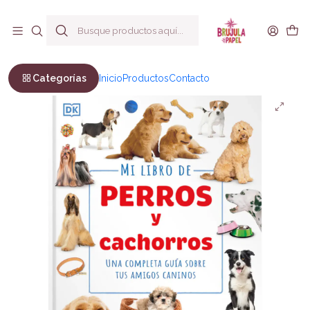
Envío a todo Chile
Inicio
Infantil y Juvenil
Infantil
Mi libro de perros y cachorros.
Categorías
Inicio
Productos
Contacto