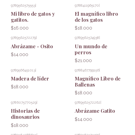
9789562575553
|
9788411965170
|
Agotado
Mi libro de gatos y
El magnífico libro
gatitos.
de los gatos
$16.000
$18.000
9789562572279
|
9789562574938
|
Abrázame - Osito
Un mundo de
perros
$14.000
$21.000
9789566451013
|
9788467799156
|
Madera de líder
Magnífico Libro de
Ballenas
$18.000
$18.000
9786075770529
|
9789562572262
|
Historias de
Abrázame Gatito
dinosaurios
$14.000
$18.000
9789564088655
|
9789562573399
|