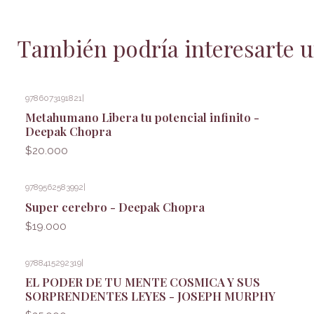
También podría interesarte u
9786073191821
|
Metahumano Libera tu potencial infinito -
Deepak Chopra
$20.000
9789562583992
|
Super cerebro - Deepak Chopra
$19.000
9788415292319
|
EL PODER DE TU MENTE COSMICA Y SUS
SORPRENDENTES LEYES - JOSEPH MURPHY