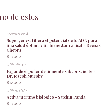
no de estos
9789562584630
|
Supergenes. Libera el potencial de tu ADN para
una salud óptima y un bienestar radical - Deepak
Chopra
$19.000
9788417851422
|
Expande el poder de tu mente subconsciente -
Dr. Joseph Murphy
$32.000
9788425356582
|
Activa tu ritmo biologico - Satchin Panda
$19.000