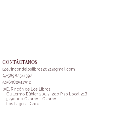
CONTÁCTANOS
elrincondeloslibros2021@gmail.com
+56982541392
56982541392
El Rincón de Los Libros
Guillermo Bühler 2005 , 2do Piso Local 21B
5290000 Osorno - Osorno
Los Lagos - Chile