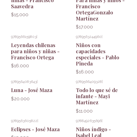
Saavedra
Francisco
OrtegaGonzalo
$15.000
Martínez
$17.000
9789566159803
|
9789563244960
|
Leyendas chilenas
Niños con
para niños y niñas -
capacidades
Francisco Ortega
especiales - Pablo
Pineda
$16.000
$16.000
9789564083643
|
9789566409328
|
Luna - José Maza
Todo lo que sé de
infante - Mayi
$20.000
Martínez
$11.000
9789563605822
|
9788492635696
|
Eclipses - José Maza
Niños índigo -
Isabel Leal