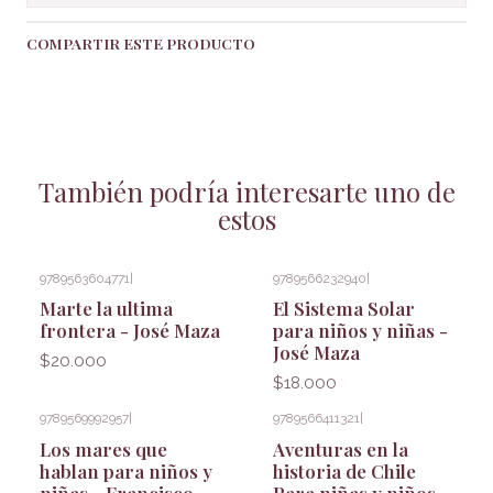
COMPARTIR ESTE PRODUCTO
También podría interesarte uno de
estos
9789563604771
|
9789566232940
|
Marte la ultima
El Sistema Solar
frontera - José Maza
para niños y niñas -
José Maza
$20.000
$18.000
9789569992957
|
9789566411321
|
Los mares que
Aventuras en la
hablan para niños y
historia de Chile
niñas - Francisco
Para niñas y niños -