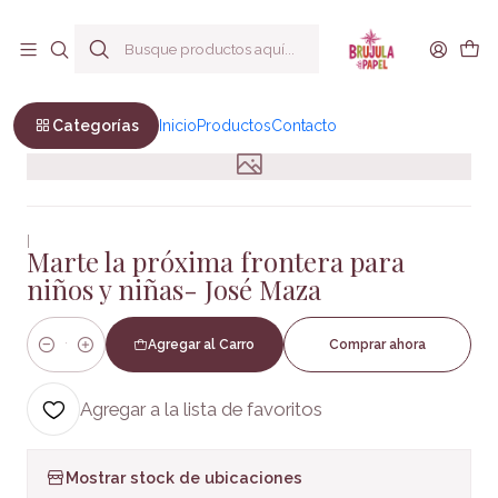
Envío a todo Chile
Inicio
Infantil y Juvenil
Infantil
Marte la próxima frontera para niños y niñas- José Maza
Categorías
Inicio
Productos
Contacto
|
Marte la próxima frontera para
niños y niñas- José Maza
Agregar al Carro
Comprar ahora
Cantidad
Agregar a la lista de favoritos
Mostrar stock de ubicaciones