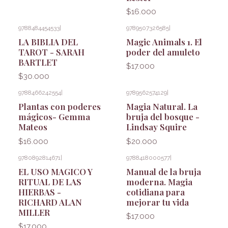
$16.000
9788484454533
|
9789507326585
|
LA BIBLIA DEL
Magic Animals 1. El
TAROT - SARAH
poder del amuleto
BARTLET
$17.000
$30.000
9788466242554
|
9789562574129
|
Plantas con poderes
Magia Natural. La
mágicos- Gemma
bruja del bosque -
Mateos
Lindsay Squire
$16.000
$20.000
9780892814671
|
9788418000577
|
EL USO MAGICO Y
Manual de la bruja
RITUAL DE LAS
moderna. Magia
HIERBAS -
cotidiana para
RICHARD ALAN
mejorar tu vida
MILLER
$17.000
$17.000