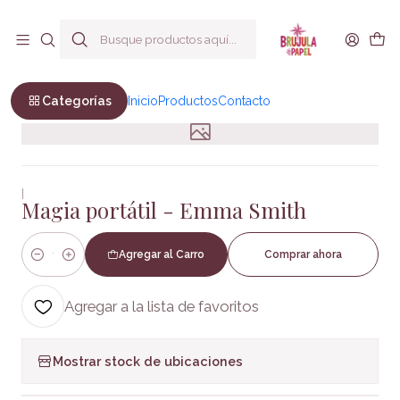
Envío a todo Chile
Inicio
HISTORIA Y BIOGRAFIAS
Magia portátil - Emma Smith
Categorías
Inicio
Productos
Contacto
|
Magia portátil - Emma Smith
Agregar al Carro
Comprar ahora
Cantidad
Agregar a la lista de favoritos
Mostrar stock de ubicaciones