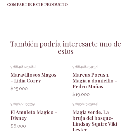
COMPARTIR ESTE PRODUCTO
También podría interesarte uno de
estos
9788418725081
|
9788408254157
|
Maravillosos Magos
Marcus Pocus 1.
- Lidia Corry
Magia a domicilio -
Pedro Mañas
$25.000
$19.000
9789877055559
|
9789562575904
|
El Amuleto Magico -
Magia verde. La
Disney
bruja del bosque-
Lindsay Squire Viki
$6.000
Lester