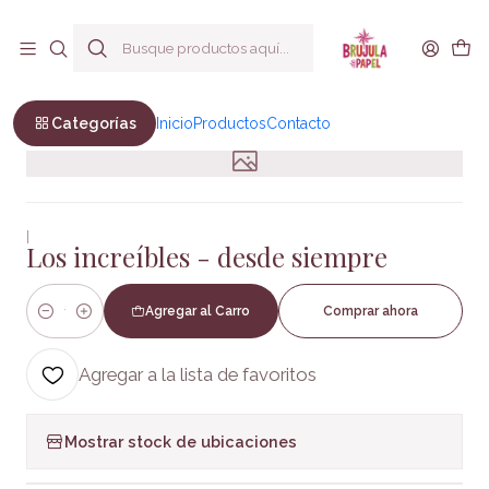
Envío a todo Chile
Inicio
Infantil y Juvenil
Infantil
Los increíbles - desde siempre
Categorías
Inicio
Productos
Contacto
|
Los increíbles - desde siempre
Agregar al Carro
Comprar ahora
Cantidad
Agregar a la lista de favoritos
Mostrar stock de ubicaciones