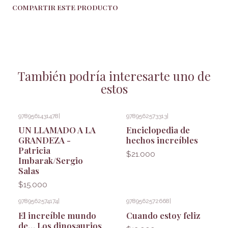
COMPARTIR ESTE PRODUCTO
También podría interesarte uno de
estos
9789561431478
|
9789562573313
|
UN LLAMADO A LA
Enciclopedia de
GRANDEZA -
hechos increíbles
Patricia
$21.000
Imbarak/Sergio
Salas
$15.000
9789562574174
|
9789562572668
|
El increíble mundo
Cuando estoy feliz
de… Los dinosaurios