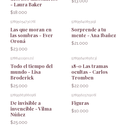
$13.000
- Laura Baker
$18.000
9789505473076
|
9789564085319
|
Las que moran en
Sorprende a tu
las sombras - Ever
mente - Ana Ibañez
Oroná
$21.000
$23.000
9788411190121
|
9789564085623
|
Todo el tiempo del
18-0 Las tramas
mundo - Lisa
ocultas - Carlos
Broderick
Tromben
$25.000
$22.000
9789566366096
|
9789562571906
|
De invisible a
Figuras
invencible - Vilma
$10.000
Núñez
$25.000