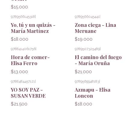
$15.000
9789566145318
|
9789566045441
|
Yo, tú y un quizás -
Zona ciega - Lina
María Martínez
Meruane
$18.000
$19.000
9788414061756
|
9789507325489
|
Hora de comer-
El camino del fuego
Elisa Ferro
- María Oruña
$13.000
$21.000
9788484457121
|
9789569948183
|
YO SOY PAZ -
Azmapu - Elisa
SUSAN VERDE
Loncon
$21.500
$18.000