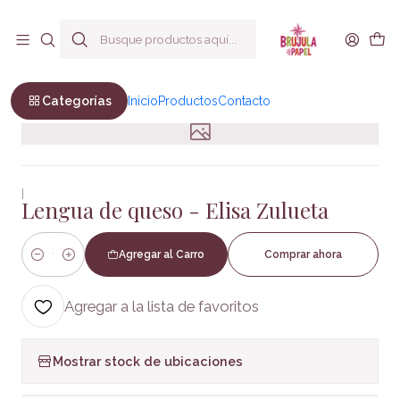
Envío a todo Chile
Inicio
Infantil y Juvenil
Infantil
Lengua de queso - Elisa Zulueta
Categorías
Inicio
Productos
Contacto
|
Lengua de queso - Elisa Zulueta
Agregar al Carro
Comprar ahora
Cantidad
Agregar a la lista de favoritos
Mostrar stock de ubicaciones