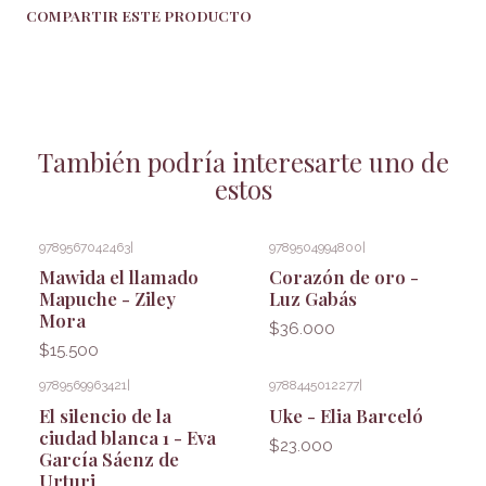
COMPARTIR ESTE PRODUCTO
También podría interesarte uno de
estos
9789567042463
|
9789504994800
|
Mawida el llamado
Corazón de oro -
Mapuche - Ziley
Luz Gabás
Mora
$36.000
$15.500
9789569963421
|
9788445012277
|
El silencio de la
Uke - Elia Barceló
ciudad blanca 1 - Eva
$23.000
García Sáenz de
Urturi