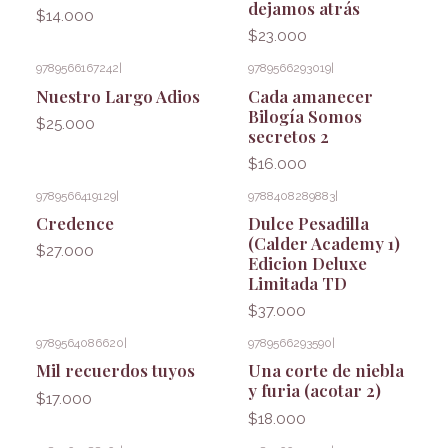
dejamos atrás
$14.000
$23.000
9789566167242
|
9789566293019
|
Nuestro Largo Adios
Cada amanecer
Bilogía Somos
$25.000
secretos 2
$16.000
9789566419129
|
9788408289883
|
Credence
Dulce Pesadilla
(Calder Academy 1)
$27.000
Edicion Deluxe
Limitada TD
$37.000
9789564086620
|
9789566293590
|
Mil recuerdos tuyos
Una corte de niebla
y furia (acotar 2)
$17.000
$18.000