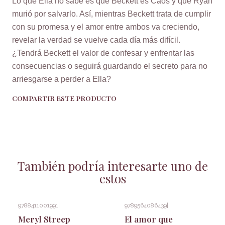
Lo que Ella no sabe es que Beckett es Caos y que Ryan
murió por salvarlo. Así, mientras Beckett trata de cumplir
con su promesa y el amor entre ambos va creciendo,
revelar la verdad se vuelve cada día más difícil.
¿Tendrá Beckett el valor de confesar y enfrentar las
consecuencias o seguirá guardando el secreto para no
arriesgarse a perder a Ella?
COMPARTIR ESTE PRODUCTO
También podría interesarte uno de
estos
9788411001991
|
9789564086439
|
Meryl Streep
El amor que