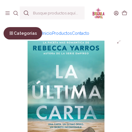
Envío a todo Chile
Inicio
Ficción
Novela Romántica
La ultima carta
Categorías
Inicio
Productos
Contacto